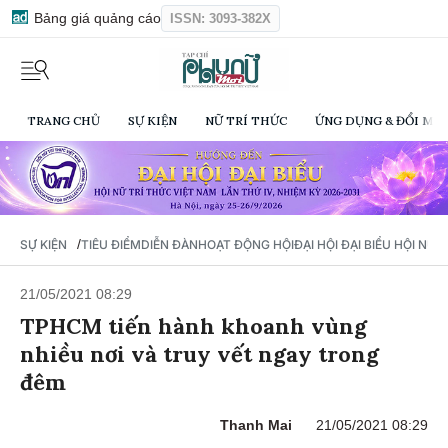
Bảng giá quảng cáo
ISSN: 3093-382X
TRANG CHỦ
SỰ KIỆN
NỮ TRÍ THỨC
ỨNG DỤNG & ĐỔI MỚI
/
SỰ KIỆN
TIÊU ĐIỂM
DIỄN ĐÀN
HOẠT ĐỘNG HỘI
ĐẠI HỘI ĐẠI BIỂU HỘI NỮ 
21/05/2021 08:29
TPHCM tiến hành khoanh vùng
nhiều nơi và truy vết ngay trong
đêm
Thanh Mai
21/05/2021 08:29