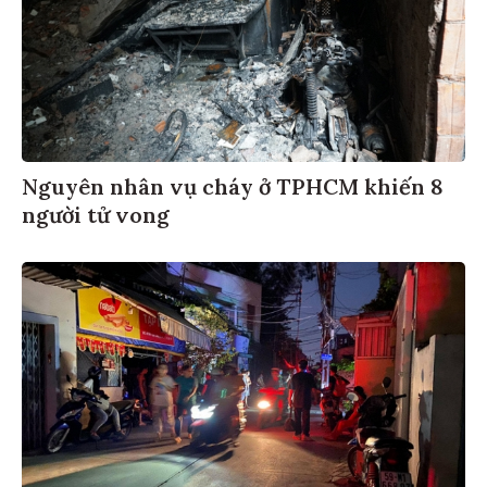
Nguyên nhân vụ cháy ở TPHCM khiến 8
người tử vong