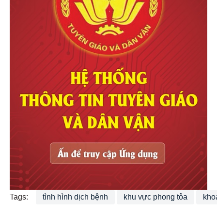
Tags:
tình hình dịch bệnh
khu vực phong tỏa
kho