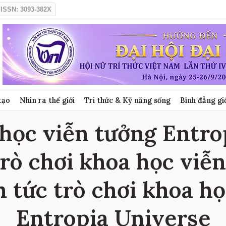
ISSN: 3093-382X
tạo
Nhìn ra thế giới
Tri thức & Kỹ năng sống
Bình đẳng gi
 học viễn tưởng Entro
 trò chơi khoa học viễ
n tức trò chơi khoa h
Entropia Universe