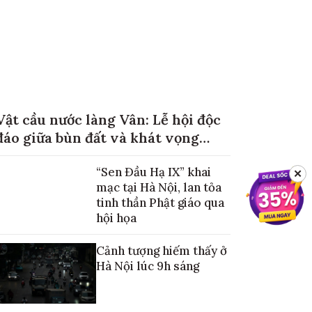
Vật cầu nước làng Vân: Lễ hội độc
đáo giữa bùn đất và khát vọng
mùa màng no đủ
“Sen Đầu Hạ IX” khai
✕
mạc tại Hà Nội, lan tỏa
tinh thần Phật giáo qua
hội họa
Cảnh tượng hiếm thấy ở
Hà Nội lúc 9h sáng