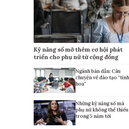
Kỹ năng số mở thêm cơ hội phát
triển cho phụ nữ từ cộng đồng
Ngành bán dẫn: Câu
chuyện về đào tạo “tin
hoa”
Những kỹ năng số mà
phụ nữ không thể thiếu
trong 5 năm tới