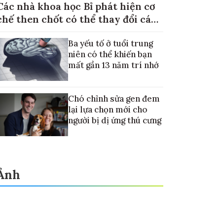
Các nhà khoa học Bỉ phát hiện cơ
chế then chốt có thể thay đổi cách
điều trị ung thư di căn gan
Ba yếu tố ở tuổi trung
niên có thể khiến bạn
mất gần 13 năm trí nhớ
Chó chỉnh sửa gen đem
lại lựa chọn mới cho
người bị dị ứng thú cưng
Ảnh