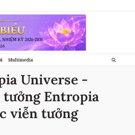
ới
Multimedia
pia Universe -
n tưởng Entropia
ọc viễn tưởng