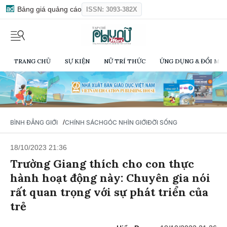
Bảng giá quảng cáo
ISSN: 3093-382X
TRANG CHỦ
SỰ KIỆN
NỮ TRÍ THỨC
ỨNG DỤNG & ĐỔI MỚI
/
BÌNH ĐẲNG GIỚI
CHÍNH SÁCH
GÓC NHÌN GIỚI
ĐỜI SỐNG
18/10/2023 21:36
Trường Giang thích cho con thực
hành hoạt động này: Chuyên gia nói
rất quan trọng với sự phát triển của
trẻ