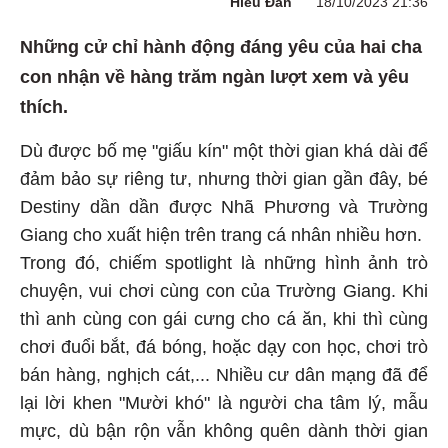
Hiểu Đan
18/10/2023 21:36
Những cử chỉ hành động đáng yêu của hai cha
con nhận về hàng trăm ngàn lượt xem và yêu
thích.
Dù được bố mẹ "giấu kín" một thời gian khá dài để
đảm bảo sự riêng tư, nhưng thời gian gần đây, bé
Destiny dần dần được Nhã Phương và Trường
Giang cho xuất hiện trên trang cá nhân nhiều hơn.
Trong đó, chiếm spotlight là những hình ảnh trò
chuyện, vui chơi cùng con của Trường Giang. Khi
thì anh cùng con gái cưng cho cá ăn, khi thì cùng
chơi đuổi bắt, đá bóng, hoặc dạy con học, chơi trò
bán hàng, nghịch cát,... Nhiều cư dân mạng đã để
lại lời khen "Mười khó" là người cha tâm lý, mẫu
mực, dù bận rộn vẫn không quên dành thời gian