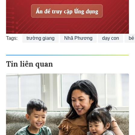
Tags:
trường giang
Nhã Phương
dạy con
bé
Tin liên quan