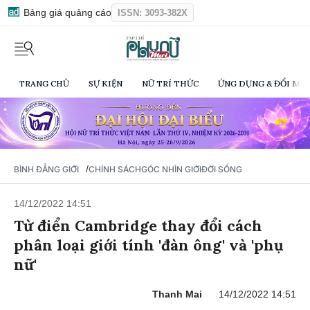
Bảng giá quảng cáo
ISSN: 3093-382X
TRANG CHỦ
SỰ KIỆN
NỮ TRÍ THỨC
ỨNG DỤNG & ĐỔI MỚI
/
BÌNH ĐẲNG GIỚI
CHÍNH SÁCH
GÓC NHÌN GIỚI
ĐỜI SỐNG
14/12/2022 14:51
Từ điển Cambridge thay đổi cách
phân loại giới tính 'đàn ông' và 'phụ
nữ'
Thanh Mai
14/12/2022 14:51