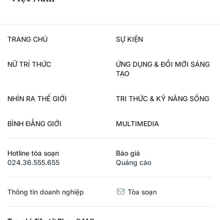
TRANG CHỦ
SỰ KIỆN
NỮ TRÍ THỨC
ỨNG DỤNG & ĐỔI MỚI SÁNG
TẠO
NHÌN RA THẾ GIỚI
TRI THỨC & KỸ NĂNG SỐNG
BÌNH ĐẲNG GIỚI
MULTIMEDIA
Hotline tòa soạn
Báo giá
024.36.555.655
Quảng cáo
Thông tin doanh nghiệp
Tòa soạn
Tạp chí điện tử Phụ nữ Mới