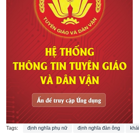
Tags:
định nghĩa phụ nữ
định nghĩa đàn ông
khá