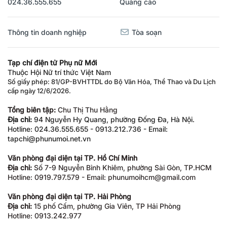
024.36.555.655
Quảng cáo
Thông tin doanh nghiệp
Tòa soạn
Tạp chí điện tử Phụ nữ Mới
Thuộc Hội Nữ trí thức Việt Nam
Số giấy phép: 81/GP-BVHTTDL do Bộ Văn Hóa, Thể Thao và Du Lịch
cấp ngày 12/6/2026.
Tổng biên tập:
Chu Thị Thu Hằng
Địa chỉ:
94 Nguyễn Hy Quang, phường Đống Đa, Hà Nội.
Hotline: 024.36.555.655 - 0913.212.736 - Email:
tapchi@phunumoi.net.vn
Văn phòng đại diện tại TP. Hồ Chí Minh
Địa chỉ:
Số 7-9 Nguyễn Bỉnh Khiêm, phường Sài Gòn, TP.HCM
Hotline: 0919.797.579 - Email: phunumoihcm@gmail.com
Văn phòng đại diện tại TP. Hải Phòng
Địa chỉ:
15 phố Cấm, phường Gia Viên, TP Hải Phòng
Hotline: 0913.242.977