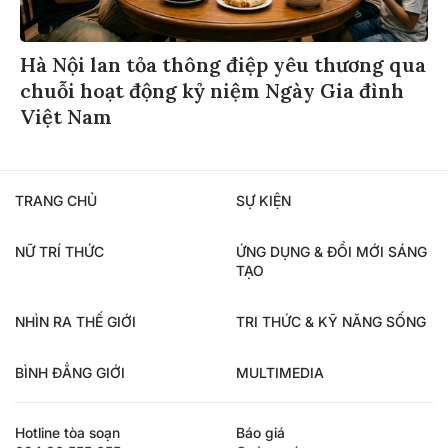
Hà Nội lan tỏa thông điệp yêu thương qua
chuỗi hoạt động kỷ niệm Ngày Gia đình
Việt Nam
TRANG CHỦ
SỰ KIỆN
NỮ TRÍ THỨC
ỨNG DỤNG & ĐỔI MỚI SÁNG
TẠO
NHÌN RA THẾ GIỚI
TRI THỨC & KỸ NĂNG SỐNG
BÌNH ĐẲNG GIỚI
MULTIMEDIA
Hotline tòa soạn
Báo giá