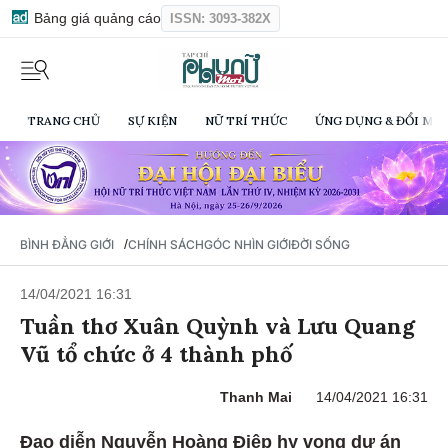
Bảng giá quảng cáo
ISSN: 3093-382X
TRANG CHỦ
SỰ KIỆN
NỮ TRÍ THỨC
ỨNG DỤNG & ĐỔI MỚI
/
BÌNH ĐẲNG GIỚI
CHÍNH SÁCH
GÓC NHÌN GIỚI
ĐỜI SỐNG
14/04/2021 16:31
Tuần thơ Xuân Quỳnh và Lưu Quang
Vũ tổ chức ở 4 thành phố
Thanh Mai
14/04/2021 16:31
Đạo diễn Nguyễn Hoàng Điệp hy vọng dự án