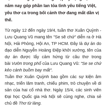
năm nay góp phần lan tỏa tình yêu tiếng Việt,
yêu thơ ca trong bối cảnh thơ đang mất dần vị
thế.
Từ ngày 12 đến ngày 19/4, tuần thơ Xuân Quỳnh -
Lưu Quang Vũ mang tên "Se sẽ chứ" diễn ra ở Hà
Nội, Hải Phòng, Hội An, TP HCM. Đây là dự án do
đạo diễn Nguyễn Hoàng Điệp khởi xướng, tên của
dự án được lấy cảm hứng từ câu thơ trong
bài
Vườn trong phố
của Lưu Quang Vũ:
"Se se chứ
kẻo cánh buồm bay mất".
Tuần thơ Xuân Quỳnh bao gồm các sự kiện âm
nhạc, triển lãm tranh, chiếu phim, trò chuyện về di
sản của hai cố nhà thơ. Ngày 15/4, các sinh viên
Đại học Quốc gia Hà Nội sẽ cùng nghe, chia sẻ
chủ đề
Thơ từ làng.