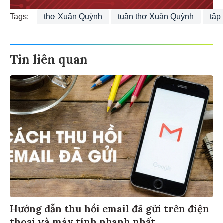
Tags:
thơ Xuân Quỳnh
tuần thơ Xuân Quỳnh
tập
Tin liên quan
Hướng dẫn thu hồi email đã gửi trên điện
thoại và máy tính nhanh nhất