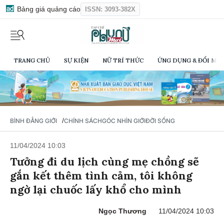
Bảng giá quảng cáo
ISSN: 3093-382X
TRANG CHỦ
SỰ KIỆN
NỮ TRÍ THỨC
ỨNG DỤNG & ĐỔI MỚI
/
BÌNH ĐẲNG GIỚI
CHÍNH SÁCH
GÓC NHÌN GIỚI
ĐỜI SỐNG
11/04/2024 10:03
Tưởng đi du lịch cùng mẹ chồng sẽ
gắn kết thêm tình cảm, tôi không
ngờ lại chuốc lấy khổ cho mình
Ngọc Thương
11/04/2024 10:03