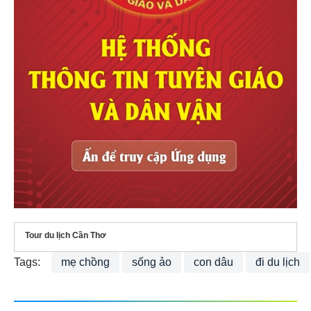
Tour du lịch Cần Thơ
Tags:
mẹ chồng
sống ảo
con dâu
đi du lịch