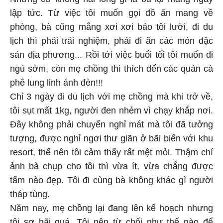
Nhưng cứ không hài lòng gì là bà lại mắng ngay
lập tức. Từ việc tôi muốn gọi đồ ăn mang về
phòng, bà cũng mắng xơi xơi bảo tôi lười, đi du
lịch thì phải trải nghiệm, phải đi ăn các món đặc
sản địa phương... Rồi tới việc buổi tối tôi muốn đi
ngủ sớm, còn mẹ chồng thì thích đến các quán cà
phê lung linh ánh đèn!!!
Chỉ 3 ngày đi du lịch với mẹ chồng mà khi trở về,
tôi sụt mất 1kg, người đen nhẻm vì chạy khắp nơi.
Đây không phải chuyến nghỉ mát mà tôi đã tưởng
tượng, được nghỉ ngơi thư giãn ở bãi biển với khu
resort, thế nên tôi cảm thấy rất mệt mỏi. Thậm chí
ảnh bà chụp cho tôi thì vừa ít, vừa chẳng được
tấm nào đẹp. Tôi đi cùng bà không khác gì người
tháp tùng.
Năm nay, mẹ chồng lại đang lên kế hoạch nhưng