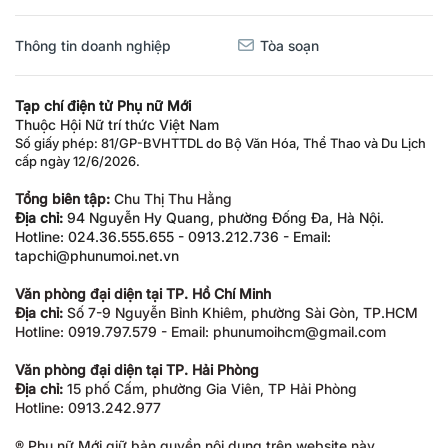
Thông tin doanh nghiệp
Tòa soạn
Tạp chí điện tử Phụ nữ Mới
Thuộc Hội Nữ trí thức Việt Nam
Số giấy phép: 81/GP-BVHTTDL do Bộ Văn Hóa, Thể Thao và Du Lịch
cấp ngày 12/6/2026.
Tổng biên tập:
Chu Thị Thu Hằng
Địa chỉ:
94 Nguyễn Hy Quang, phường Đống Đa, Hà Nội.
Hotline: 024.36.555.655 - 0913.212.736 - Email:
tapchi@phunumoi.net.vn
Văn phòng đại diện tại TP. Hồ Chí Minh
Địa chỉ:
Số 7-9 Nguyễn Bỉnh Khiêm, phường Sài Gòn, TP.HCM
Hotline: 0919.797.579 - Email: phunumoihcm@gmail.com
Văn phòng đại diện tại TP. Hải Phòng
Địa chỉ:
15 phố Cấm, phường Gia Viên, TP Hải Phòng
Hotline: 0913.242.977
® Phụ nữ Mới giữ bản quyền nội dung trên website này.