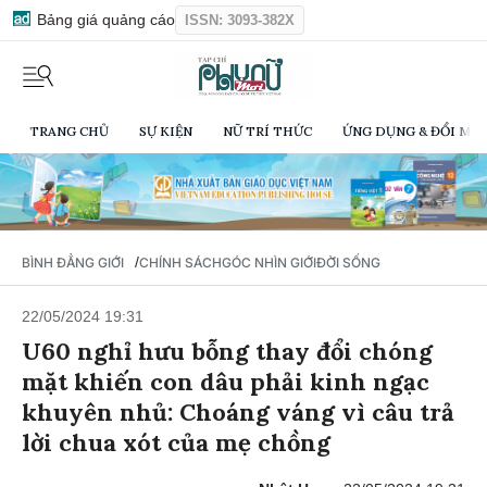
Bảng giá quảng cáo
ISSN: 3093-382X
TRANG CHỦ
SỰ KIỆN
NỮ TRÍ THỨC
ỨNG DỤNG & ĐỔI MỚI
/
BÌNH ĐẲNG GIỚI
CHÍNH SÁCH
GÓC NHÌN GIỚI
ĐỜI SỐNG
22/05/2024 19:31
U60 nghỉ hưu bỗng thay đổi chóng
mặt khiến con dâu phải kinh ngạc
khuyên nhủ: Choáng váng vì câu trả
lời chua xót của mẹ chồng