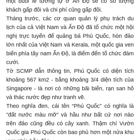
một buổi lễ tương tự ở Ấn Độ sẽ có số lượng
khách gấp đôi và chi phí cũng gấp đôi.
Tháng trước, các cơ quan quản lý phụ trách du
lịch của cả Việt Nam và Ấn Độ đã tổ chức một hội
nghị trực tuyến để quảng bá Phú Quốc, hòn đảo
lớn nhất của Việt Nam và Kerala, một quốc gia ven
biển phía tây nam Ấn Độ, là điểm đến tổ chức đám
cưới.
Tờ SCMP dẫn thông tin, Phú Quốc có diện tích
khoảng 567 km2 - bằng khoảng 3/4 diện tích của
Singapore - là nơi có những bãi biển, rạn san hô
và thác nước đẹp như tranh vẽ.
Theo nghĩa đen, cái tên “Phú Quốc” có nghĩa là
"đất nước màu mỡ" và hầu như bất cứ nơi nào
trên đảo cũng đều có cây xanh. Thậm chí Vườn
Quốc gia Phú Quốc còn bao phủ hơn một nửa khu