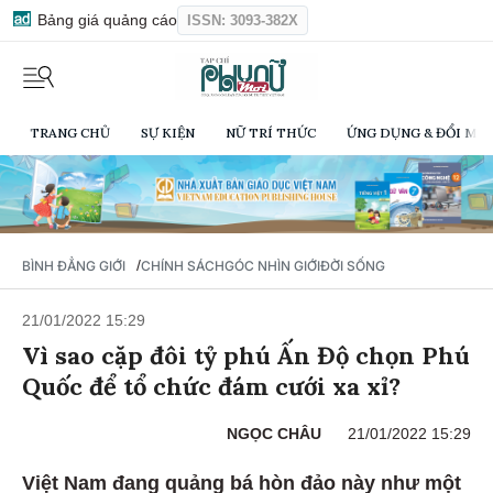
Bảng giá quảng cáo
ISSN: 3093-382X
TRANG CHỦ
SỰ KIỆN
NỮ TRÍ THỨC
ỨNG DỤNG & ĐỔI MỚI
/
BÌNH ĐẲNG GIỚI
CHÍNH SÁCH
GÓC NHÌN GIỚI
ĐỜI SỐNG
21/01/2022 15:29
Vì sao cặp đôi tỷ phú Ấn Độ chọn Phú
Quốc để tổ chức đám cưới xa xỉ?
NGỌC CHÂU
21/01/2022 15:29
Việt Nam đang quảng bá hòn đảo này như một