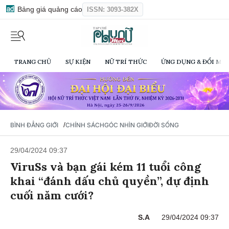
Bảng giá quảng cáo
ISSN: 3093-382X
TRANG CHỦ
SỰ KIỆN
NỮ TRÍ THỨC
ỨNG DỤNG & ĐỔI MỚI
/
BÌNH ĐẲNG GIỚI
CHÍNH SÁCH
GÓC NHÌN GIỚI
ĐỜI SỐNG
29/04/2024 09:37
ViruSs và bạn gái kém 11 tuổi công
khai “đánh dấu chủ quyền”, dự định
cuối năm cưới?
S.A
29/04/2024 09:37