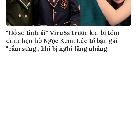
"Hồ sơ tình ái" ViruSs trước khi bị tóm
dính hẹn hò Ngọc Kem: Lúc tố bạn gái
"cắm sừng", khi bị nghi lăng nhăng