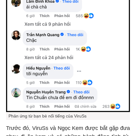
Phản ứng từ bạn bè nổi tiếng của ViruSs
Trước đó, ViruSs và Ngọc Kem được bắt gặp đưa
nhau đi ăn kem và có những hành động tình tứ.