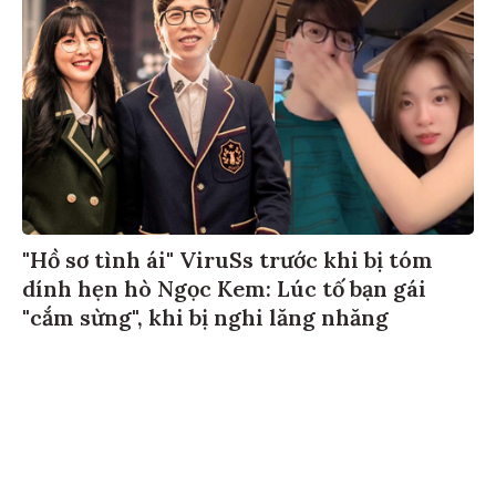
"Hồ sơ tình ái" ViruSs trước khi bị tóm
dính hẹn hò Ngọc Kem: Lúc tố bạn gái
"cắm sừng", khi bị nghi lăng nhăng