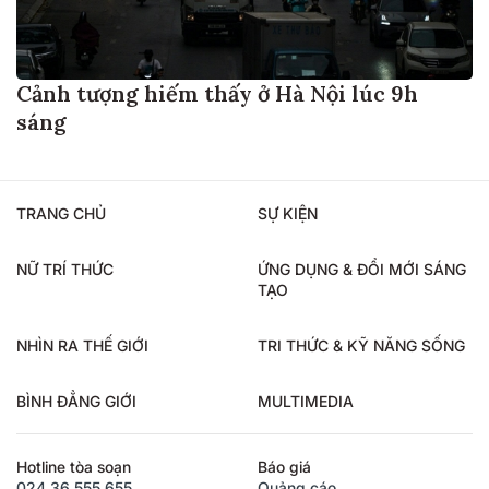
Cảnh tượng hiếm thấy ở Hà Nội lúc 9h
sáng
TRANG CHỦ
SỰ KIỆN
NỮ TRÍ THỨC
ỨNG DỤNG & ĐỔI MỚI SÁNG
TẠO
NHÌN RA THẾ GIỚI
TRI THỨC & KỸ NĂNG SỐNG
BÌNH ĐẲNG GIỚI
MULTIMEDIA
Hotline tòa soạn
Báo giá
024.36.555.655
Quảng cáo