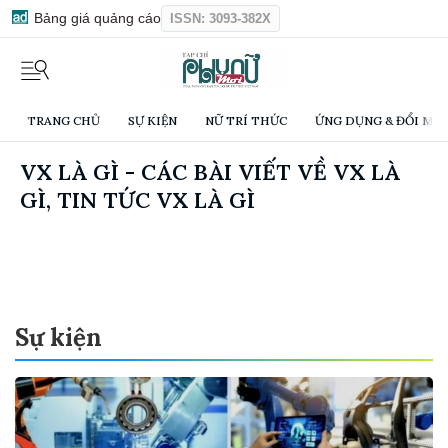
Bảng giá quảng cáo
ISSN: 3093-382X
TRANG CHỦ
SỰ KIỆN
NỮ TRÍ THỨC
ỨNG DỤNG & ĐỔI MỚI
VX LÀ GÌ - CÁC BÀI VIẾT VỀ VX LÀ
GÌ, TIN TỨC VX LÀ GÌ
Sự kiện