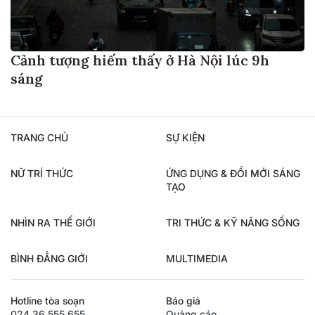
Cảnh tượng hiếm thấy ở Hà Nội lúc 9h
sáng
TRANG CHỦ
SỰ KIỆN
NỮ TRÍ THỨC
ỨNG DỤNG & ĐỔI MỚI SÁNG
TẠO
NHÌN RA THẾ GIỚI
TRI THỨC & KỸ NĂNG SỐNG
BÌNH ĐẲNG GIỚI
MULTIMEDIA
Hotline tòa soạn
Báo giá
024.36.555.655
Quảng cáo