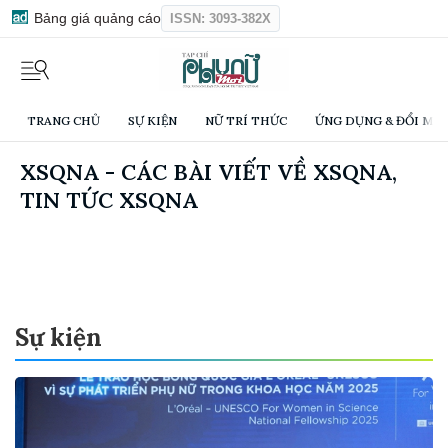
Bảng giá quảng cáo
ISSN: 3093-382X
TRANG CHỦ
SỰ KIỆN
NỮ TRÍ THỨC
ỨNG DỤNG & ĐỔI MỚI
XSQNA - CÁC BÀI VIẾT VỀ XSQNA,
TIN TỨC XSQNA
Sự kiện