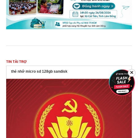
TIN TÀI TRỢ
thẻ nhớ micro sd 128gb sandisk
✕