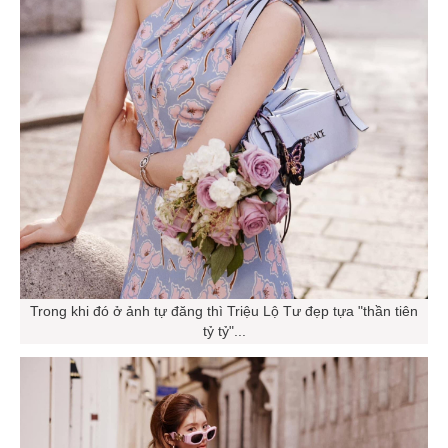
Trong khi đó ở ảnh tự đăng thì Triệu Lộ Tư đẹp tựa "thần tiên
tỷ tỷ"...