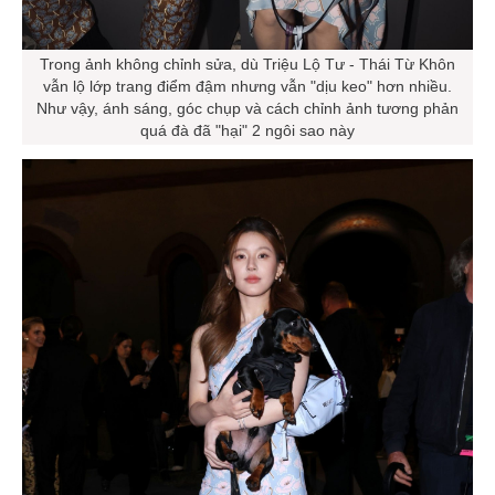
Trong ảnh không chỉnh sửa, dù Triệu Lộ Tư - Thái Từ Khôn
vẫn lộ lớp trang điểm đậm nhưng vẫn "dịu keo" hơn nhiều.
Như vậy, ánh sáng, góc chụp và cách chỉnh ảnh tương phản
quá đà đã "hại" 2 ngôi sao này