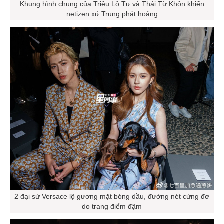
Khung hình chung của Triệu Lộ Tư và Thái Từ Khôn khiến
netizen xứ Trung phát hoảng
2 đại sứ Versace lộ gương mặt bóng dầu, đường nét cứng đơ
do trang điểm đậm