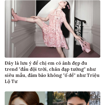
Đây là lưu ý để chị em có ảnh đẹp đu
trend "đầu đội trời, chân đạp tường" như
siêu mẫu, đảm bảo không "ố dề" như Triệu
Lộ Tư