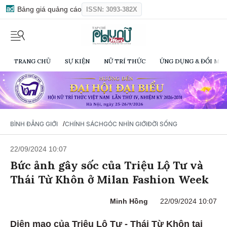
Bảng giá quảng cáo
ISSN: 3093-382X
TRANG CHỦ
SỰ KIỆN
NỮ TRÍ THỨC
ỨNG DỤNG & ĐỔI MỚI
/
BÌNH ĐẲNG GIỚI
CHÍNH SÁCH
GÓC NHÌN GIỚI
ĐỜI SỐNG
22/09/2024 10:07
Bức ảnh gây sốc của Triệu Lộ Tư và
Thái Từ Khôn ở Milan Fashion Week
Minh Hồng
22/09/2024 10:07
Diện mạo của Triệu Lộ Tư - Thái Từ Khôn tại