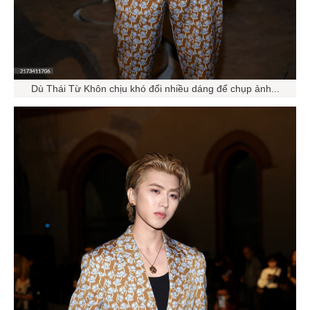
Dù Thái Từ Khôn chịu khó đổi nhiều dáng để chụp ảnh...