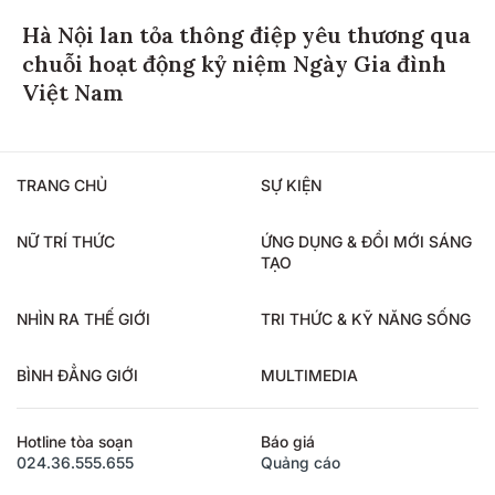
Hà Nội lan tỏa thông điệp yêu thương qua
chuỗi hoạt động kỷ niệm Ngày Gia đình
Việt Nam
TRANG CHỦ
SỰ KIỆN
NỮ TRÍ THỨC
ỨNG DỤNG & ĐỔI MỚI SÁNG
TẠO
NHÌN RA THẾ GIỚI
TRI THỨC & KỸ NĂNG SỐNG
BÌNH ĐẲNG GIỚI
MULTIMEDIA
Hotline tòa soạn
Báo giá
024.36.555.655
Quảng cáo