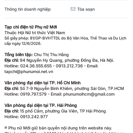
Thông tin doanh nghiệp
Tòa soạn
Tạp chí điện tử Phụ nữ Mới
Thuộc Hội Nữ trí thức Việt Nam
Số giấy phép: 81/GP-BVHTTDL do Bộ Văn Hóa, Thể Thao và Du Lịch
cấp ngày 12/6/2026.
Tổng biên tập:
Chu Thị Thu Hằng
Địa chỉ:
94 Nguyễn Hy Quang, phường Đống Đa, Hà Nội.
Hotline: 024.36.555.655 - 0913.212.736 - Email:
tapchi@phunumoi.net.vn
Văn phòng đại diện tại TP. Hồ Chí Minh
Địa chỉ:
Số 7-9 Nguyễn Bỉnh Khiêm, phường Sài Gòn, TP.HCM
Hotline: 0919.797.579 - Email: phunumoihcm@gmail.com
Văn phòng đại diện tại TP. Hải Phòng
Địa chỉ:
15 phố Cấm, phường Gia Viên, TP Hải Phòng
Hotline: 0913.242.977
® Phụ nữ Mới giữ bản quyền nội dung trên website này.
Ghi rõ nguồn "Phụ nữ Mới" khi phát hành lại thông tin từ trang