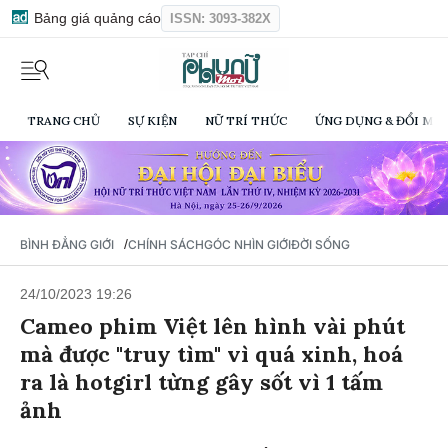
Bảng giá quảng cáo
ISSN: 3093-382X
TRANG CHỦ
SỰ KIỆN
NỮ TRÍ THỨC
ỨNG DỤNG & ĐỔI MỚI
/
BÌNH ĐẲNG GIỚI
CHÍNH SÁCH
GÓC NHÌN GIỚI
ĐỜI SỐNG
24/10/2023 19:26
Cameo phim Việt lên hình vài phút
mà được "truy tìm" vì quá xinh, hoá
ra là hotgirl từng gây sốt vì 1 tấm
ảnh