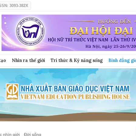
SSN: 3093-382X
tạo
Nhìn ra thế giới
Tri thức & Kỹ năng sống
Bình đẳng gi
 nhìn giới
Đời sống