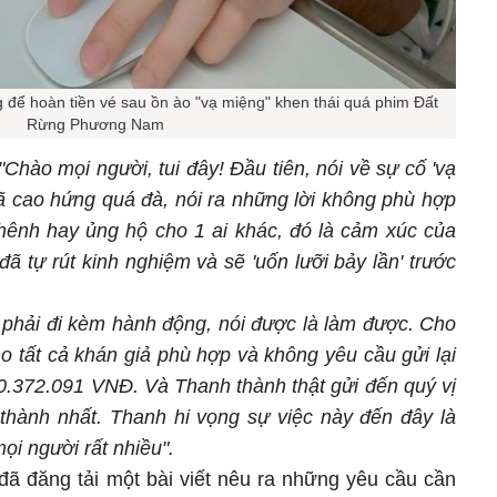
 để hoàn tiền vé sau ồn ào "vạ miệng" khen thái quá phim Đất
Rừng Phương Nam
"Chào mọi người, tui đây! Đầu tiên, nói về sự cố 'vạ
đã cao hứng quá đà, nói ra những lời không phù hợp
ênh hay ủng hộ cho 1 ai khác, đó là cảm xúc của
 đã tự rút kinh nghiệm và sẽ 'uốn lưỡi bảy lần' trước
 là phải đi kèm hành động, nói được là làm được. Cho
o tất cả khán giả phù hợp và không yêu cầu gửi lại
10.372.091 VNĐ. Và Thanh thành thật gửi đến quý vị
n thành nhất. Thanh hi vọng sự việc này đến đây là
ọi người rất nhiều".
ã đăng tải một bài viết nêu ra những yêu cầu cần