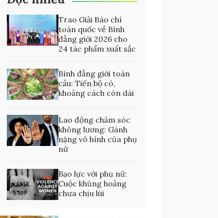
Trao Giải Báo chí
toàn quốc về Bình
đẳng giới 2026 cho
24 tác phẩm xuất sắc
Bình đẳng giới toàn
cầu: Tiến bộ có,
khoảng cách còn dài
Lao động chăm sóc
không lương: Gánh
nặng vô hình của phụ
nữ
Bạo lực với phụ nữ:
Cuộc khủng hoảng
chưa chịu lùi