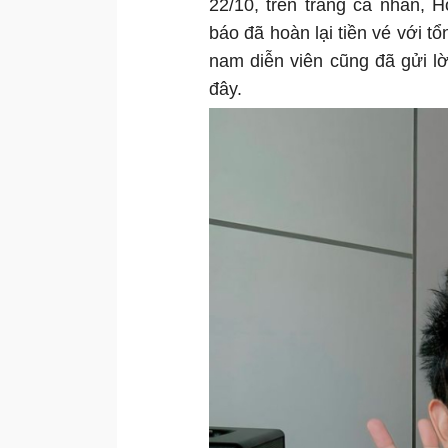
22/10, trên trang cá nhân, 
báo đã hoàn lại tiền vé với t
nam diễn viên cũng đã gửi lờ
đây.