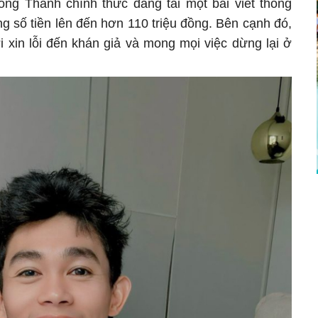
Hồng Thanh chính thức đăng tải một bài viết thông
ổng số tiền lên đến hơn 110 triệu đồng. Bên cạnh đó,
i xin lỗi đến khán giả và mong mọi việc dừng lại ở