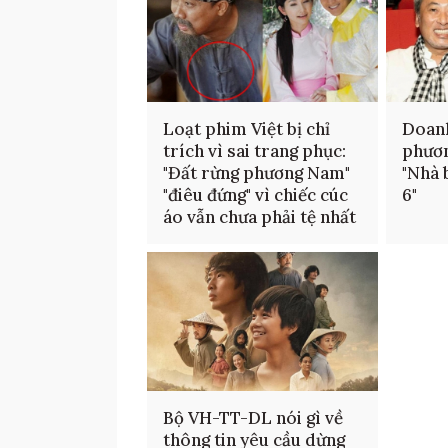
Loạt phim Việt bị chỉ
Doanh
trích vì sai trang phục:
phươ
"Đất rừng phương Nam"
"Nhà 
"điêu đứng" vì chiếc cúc
6"
áo vẫn chưa phải tệ nhất
Bộ VH-TT-DL nói gì về
thông tin yêu cầu dừng