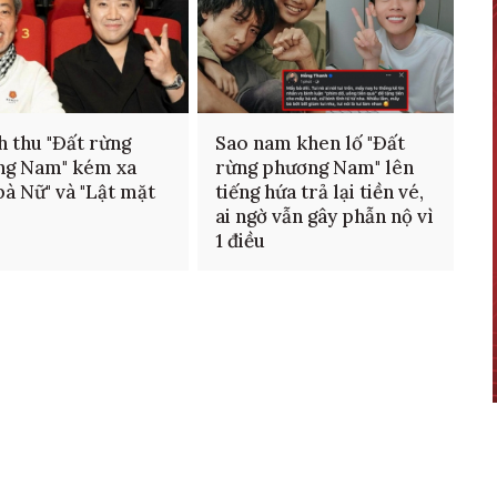
 thu "Đất rừng
Sao nam khen lố "Đất
ng Nam" kém xa
rừng phương Nam" lên
bà Nữ" và "Lật mặt
tiếng hứa trả lại tiền vé,
ai ngờ vẫn gây phẫn nộ vì
1 điều