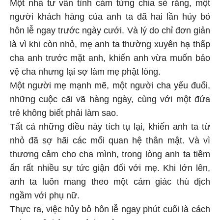
Một nhà tư vấn tình cảm từng chia sẻ rằng, một
người khách hàng của anh ta đã hai lần hủy bỏ
hôn lễ ngay trước ngày cưới. Và lý do chỉ đơn giản
là vì khi còn nhỏ, mẹ anh ta thường xuyên hạ thấp
cha anh trước mặt anh, khiến anh vừa muốn bảo
vệ cha nhưng lại sợ làm mẹ phật lòng.
Một người mẹ mạnh mẽ, một người cha yếu đuối,
những cuộc cãi vã hàng ngày, cùng với một đứa
trẻ không biết phải làm sao.
Tất cả những điều này tích tụ lại, khiến anh ta từ
nhỏ đã sợ hãi các mối quan hệ thân mật. Và vì
thương cảm cho cha mình, trong lòng anh ta tiềm
ẩn rất nhiều sự tức giận đối với mẹ. Khi lớn lên,
anh ta luôn mang theo một cảm giác thù địch
ngầm với phụ nữ.
Thực ra, việc hủy bỏ hôn lễ ngay phút cuối là cách