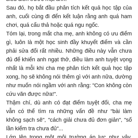
Sau đó, họ bắt đầu phân tích kết quả học tập của
anh, cuối cùng đi đến kết luận rằng anh quá ham
chơi, quá cẩu thả hoặc quá ngu ngốc.
Tóm lại, trong mắt cha mẹ, anh không có ưu điểm
gì, luôn là một học sinh đầy khuyết điểm và cần
phải sửa đổi rất nhiều. Những điều này vẫn chưa
đủ để khiến anh ngạt thở, điều làm anh tuyệt vọng
nhất là mỗi khi cha mẹ phân tích kết quả học tập
xong, họ sẽ không nói thêm gì với anh nữa, dường
như muốn nói ngầm với anh rằng: "Con không còn
cứu vãn được nữa!".
Thậm chí, dù anh có đạt điểm tuyệt đối, cha mẹ
vẫn có thể tìm ra những vấn đề như "bài làm
không sạch sẽ", "cách giải chưa đủ đơn giản", "số
lần kiểm tra chưa đủ"...
Lớn lên trong một môi trường áp lực như vậy,