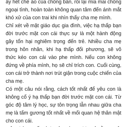
ấy hết chê áo của chồng bẩn, rồi lại mỉa mai chồng
ngoại tình, hoàn toàn không quan tâm đến ánh mắt
khó xử của con trai khi nhìn thấy cha mẹ mình.
Chỉ xét về mặt giáo dục gia đình, việc hạ thấp bạn
đời trước mặt con cái thực sự là một hành động
gây tổn hại nghiêm trọng đến trẻ. Nhiều cha mẹ
trong hôn nhân, khi hạ thấp đối phương, sẽ vô
thức kéo con cái vào phe mình. Nếu con không
đứng về phía mình, họ sẽ chỉ trích con. Cuối cùng,
con cái trở thành nơi trút giận trong cuộc chiến của
cha mẹ.
Có một câu nói rằng, cách tốt nhất để yêu con là
không cố ý hạ thấp bạn đời trước mặt con cái. Từ
góc độ tâm lý học, sự tôn trọng lẫn nhau giữa cha
mẹ là tấm gương tốt nhất về mối quan hệ thân mật
cho con cái.