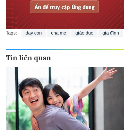
Tags:
dạy con
cha mẹ
giáo dục
gia đình
Tin liên quan