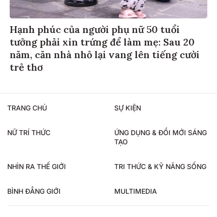
Hạnh phúc của người phụ nữ 50 tuổi
tưởng phải xin trứng để làm mẹ: Sau 20
năm, căn nhà nhỏ lại vang lên tiếng cười
trẻ thơ
TRANG CHỦ
SỰ KIỆN
NỮ TRÍ THỨC
ỨNG DỤNG & ĐỔI MỚI SÁNG
TẠO
NHÌN RA THẾ GIỚI
TRI THỨC & KỸ NĂNG SỐNG
BÌNH ĐẲNG GIỚI
MULTIMEDIA