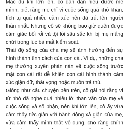
Mặc dù khi lớn lên, cô dần dần hiểu được mẹ
mình, biết rằng mẹ chỉ vì cuộc sống quá khó khăn,
tích tụ quá nhiều cảm xúc nên đã trút lên người
thân nhất. Nhưng cô sẽ không bao giờ quên được
cảm giác bối rối và tội lỗi sâu sắc khi bị mẹ mắng
chửi trong lúc bà mất kiểm soát.
Thái độ sống của cha mẹ sẽ ảnh hưởng đến sự
hình thành tính cách của con cái. Ví dụ, những cha
mẹ thường xuyên phàn nàn về cuộc sống trước
mặt con cái rất dễ khiến con cái hình thành cảm
xúc giận dữ, thất vọng hoặc muốn trả thù.
Giống như câu chuyện bên trên, cô gái nói rằng vì
từ nhỏ đã nghe quá nhiều lời than vãn của mẹ về
cuộc sống và số phận, nên khi lớn lên, cô ấy vừa
cảm thấy tức giận với hành động xả giận của mẹ,
vừa cảm thấy mình thật vô dụng, cho rằng chính