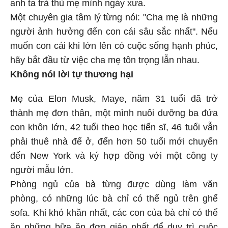
anh ta trả thù mẹ mình ngày xưa.
Một chuyên gia tâm lý từng nói: "Cha mẹ là những
người ảnh hưởng đến con cái sâu sắc nhất". Nếu
muốn con cái khi lớn lên có cuộc sống hạnh phúc,
hãy bắt đầu từ việc cha mẹ tôn trọng lẫn nhau.
Không nói lời tự thương hại
Mẹ của Elon Musk, Maye, năm 31 tuổi đã trở
thành mẹ đơn thân, một mình nuôi dưỡng ba đứa
con khôn lớn, 42 tuổi theo học tiến sĩ, 46 tuổi vẫn
phải thuê nhà để ở, đến hơn 50 tuổi mới chuyển
đến New York và ký hợp đồng với một công ty
người mẫu lớn.
Phòng ngủ của bà từng được dùng làm văn
phòng, có những lúc bà chỉ có thể ngủ trên ghế
sofa. Khi khó khăn nhất, các con của bà chỉ có thể
ăn những bữa ăn đơn giản nhất để duy trì cuộc