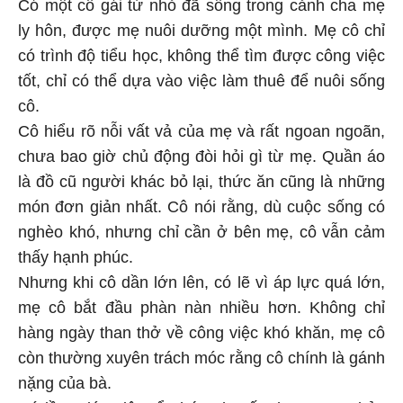
Có một cô gái từ nhỏ đã sống trong cảnh cha mẹ
ly hôn, được mẹ nuôi dưỡng một mình. Mẹ cô chỉ
có trình độ tiểu học, không thể tìm được công việc
tốt, chỉ có thể dựa vào việc làm thuê để nuôi sống
cô.
Cô hiểu rõ nỗi vất vả của mẹ và rất ngoan ngoãn,
chưa bao giờ chủ động đòi hỏi gì từ mẹ. Quần áo
là đồ cũ người khác bỏ lại, thức ăn cũng là những
món đơn giản nhất. Cô nói rằng, dù cuộc sống có
nghèo khó, nhưng chỉ cần ở bên mẹ, cô vẫn cảm
thấy hạnh phúc.
Nhưng khi cô dần lớn lên, có lẽ vì áp lực quá lớn,
mẹ cô bắt đầu phàn nàn nhiều hơn. Không chỉ
hàng ngày than thở về công việc khó khăn, mẹ cô
còn thường xuyên trách móc rằng cô chính là gánh
nặng của bà.