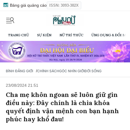
Bảng giá quảng cáo
ISSN: 3093-382X
TRANG CHỦ
SỰ KIỆN
NỮ TRÍ THỨC
ỨNG DỤNG & ĐỔI MỚI
/
BÌNH ĐẲNG GIỚI
CHÍNH SÁCH
GÓC NHÌN GIỚI
ĐỜI SỐNG
23/08/2024 21:51
Cha mẹ khôn ngoan sẽ luôn giữ gìn
điều này: Đây chính là chìa khóa
quyết định vận mệnh con bạn hạnh
phúc hay khổ đau!