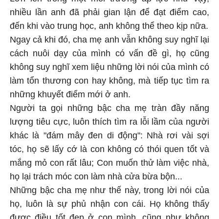
nhiều lần anh đã phải gian lận để đạt điểm cao,
đến khi vào trung học, anh không thể theo kịp nữa.
Ngay cả khi đó, cha mẹ anh vẫn không suy nghĩ lại
cách nuôi dạy của mình có vấn đề gì, họ cũng
không suy nghĩ xem liệu những lời nói của mình có
làm tổn thương con hay không, mà tiếp tục tìm ra
những khuyết điểm mới ở anh.
Người ta gọi những bậc cha mẹ tràn đầy năng
lượng tiêu cực, luôn thích tìm ra lỗi lầm của người
khác là "đám mây đen di động": Nhà rơi vài sợi
tóc, họ sẽ lấy cớ là con không có thói quen tốt và
mắng mỏ con rất lâu; Con muốn thử làm việc nhà,
họ lại trách móc con làm nhà cửa bừa bộn...
Những bậc cha mẹ như thế này, trong lời nói của
họ, luôn là sự phủ nhận con cái. Họ không thấy
được điều tốt đẹp ở con mình, cũng như không