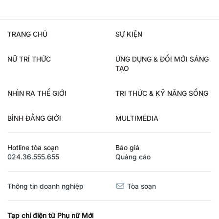
TRANG CHỦ
SỰ KIỆN
NỮ TRÍ THỨC
ỨNG DỤNG & ĐỔI MỚI SÁNG
TẠO
NHÌN RA THẾ GIỚI
TRI THỨC & KỸ NĂNG SỐNG
BÌNH ĐẲNG GIỚI
MULTIMEDIA
Hotline tòa soạn
Báo giá
024.36.555.655
Quảng cáo
Thông tin doanh nghiệp
Tòa soạn
Tạp chí điện tử Phụ nữ Mới