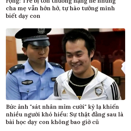
rộng: Trẻ bị tổn thương nặng nề nhưng
cha mẹ vẫn hớn hở, tự hào tưởng mình
biết dạy con
Bức ảnh "sát nhân mỉm cười" kỳ lạ khiến
nhiều người khó hiểu: Sự thật đằng sau là
bài học dạy con không bao giờ cũ