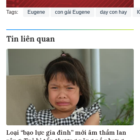
Tags:
Eugene
con gái Eugene
dạy con hay
I
Tin liên quan
Loại “bạo lực gia đình” mới âm thầm lan