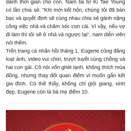
dành thời gian cho con. Nam tài tử Ki Tae Young
có lần chia sẻ: "Khi mới kết hôn, chúng tôi đã bàn
bạc và quyết định sẽ cùng nhau chia sẻ gánh nặng
công việc nhà và chăm sóc con cái. Vì vậy, nếu vợ
đi làm thì tôi sẽ ở nhà và ngược lại", nam diễn viên
nói thêm.
Trên trang cá nhân hồi tháng 1, Eugene cũng đăng
loạt ảnh, video vui chơi, trượt tuyết cùng chồng và
hai con gái. Cô nói vốn ghét lạnh, không thích mùa
đông, nhưng thay đổi quan điểm vì muốn gắn kết
gia đình. Có thể thấy, không chỉ giỏi giang, xinh
đẹp, Eugene còn là bà mẹ điểm 10.