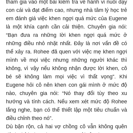
tham gia vào một bài kiểm tra về hành vi nuôi dạy
con cái và đạt điểm cao, nhưng nhà tâm lý học trẻ
em đánh giá việc khen ngợi quá mức của Eugene
là một khía cạnh cần cải thiện. Chuyên gia nói:
“Bạn đưa ra những lời khen ngợi quá mức ở
những điều nhỏ nhặt nhất. Đây là nơi vấn đề có
thể xảy ra. Rohee đã quen với việc mẹ khen ngợi
mình về mọi việc nhưng những người khác thì
không, vì vậy nếu không nhận được lời khen, cô
bé sẽ không làm mọi việc vì thất vọng”. Khi
Eugene hỏi cô nên khen con gái mình ở mức độ
nào, chuyên gia nói: “Nó thay đổi tùy theo xu
hướng và tính cách. Nếu xem xét mức độ Rohee
lắng nghe, bạn có thể thiết lập một tiêu chuẩn và
điều chỉnh theo nó”.
Dù bận rộn, cả hai vợ chồng cô vẫn không quên