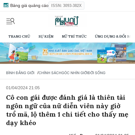
Bảng giá quảng cáo
ISSN: 3093-382X
TRANG CHỦ
SỰ KIỆN
NỮ TRÍ THỨC
ỨNG DỤNG & ĐỔI MỚI
/
BÌNH ĐẲNG GIỚI
CHÍNH SÁCH
GÓC NHÌN GIỚI
ĐỜI SỐNG
01/04/2024 21:05
Cô con gái được đánh giá là thiên tài
ngôn ngữ của nữ diễn viên này giờ
trổ mã, lộ thêm 1 chi tiết cho thấy mẹ
dạy khéo