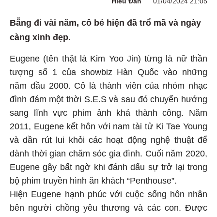
Hiểu Đan
01/04/2024 21:05
Bẵng đi vài năm, cô bé hiện đã trổ mã và ngày
càng xinh đẹp.
Eugene (tên thật là Kim Yoo Jin) từng là nữ thần
tượng số 1 của showbiz Hàn Quốc vào những
năm đầu 2000. Cô là thành viên của nhóm nhạc
đình đám một thời S.E.S và sau đó chuyển hướng
sang lĩnh vực phim ảnh khá thành công. Năm
2011, Eugene kết hôn với nam tài tử Ki Tae Young
và dần rút lui khỏi các hoạt động nghệ thuật để
dành thời gian chăm sóc gia đình. Cuối năm 2020,
Eugene gây bất ngờ khi đánh dấu sự trở lại trong
bộ phim truyền hình ăn khách “Penthouse”.
Hiện Eugene hạnh phúc với cuộc sống hôn nhân
bên người chồng yêu thương và các con. Được