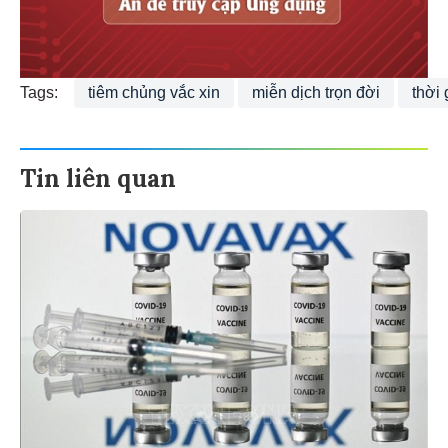
Tags:
tiêm chủng vắc xin
miễn dịch trọn đời
thời 
Tin liên quan