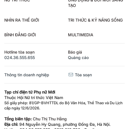
TẠO
NHÌN RA THẾ GIỚI
TRI THỨC & KỸ NĂNG SỐNG
BÌNH ĐẲNG GIỚI
MULTIMEDIA
Hotline tòa soạn
Báo giá
024.36.555.655
Quảng cáo
Thông tin doanh nghiệp
Tòa soạn
Tạp chí điện tử Phụ nữ Mới
Thuộc Hội Nữ trí thức Việt Nam
Số giấy phép: 81/GP-BVHTTDL do Bộ Văn Hóa, Thể Thao và Du Lịch
cấp ngày 12/6/2026.
Tổng biên tập:
Chu Thị Thu Hằng
Địa chỉ:
94 Nguyễn Hy Quang, phường Đống Đa, Hà Nội.
Hotline: 024.36.555.655 - 0913.212.736 - Email: