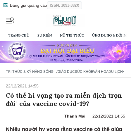
Bảng giá quảng cáo
ISSN: 3093-382X
TRANG CHỦ
SỰ KIỆN
NỮ TRÍ THỨC
ỨNG DỤNG & ĐỔI MỚI
/
TRI THỨC & KỸ NĂNG SỐNG
GIÁO DỤC
SỨC KHỎE
VĂN HÓA
DU LỊCH- Ẩ
22/12/2021 14:55
Có thể hi vọng tạo ra miễn dịch trọn
đời" của vaccine covid-19?
Thanh Mai
22/12/2021 14:55
Nhiều người hy vọng rằng vaccine có thể giúp