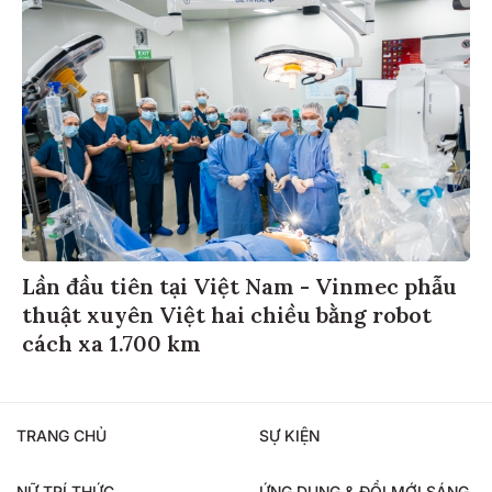
Lần đầu tiên tại Việt Nam - Vinmec phẫu
thuật xuyên Việt hai chiều bằng robot
cách xa 1.700 km
TRANG CHỦ
SỰ KIỆN
NỮ TRÍ THỨC
ỨNG DỤNG & ĐỔI MỚI SÁNG