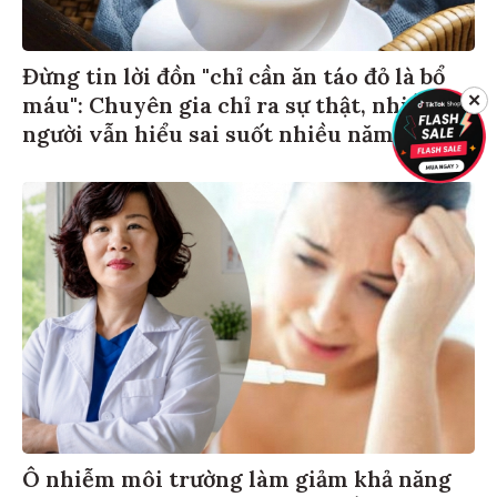
Đừng tin lời đồn "chỉ cần ăn táo đỏ là bổ
máu": Chuyên gia chỉ ra sự thật, nhiều
✕
người vẫn hiểu sai suốt nhiều năm
Ô nhiễm môi trường làm giảm khả năng