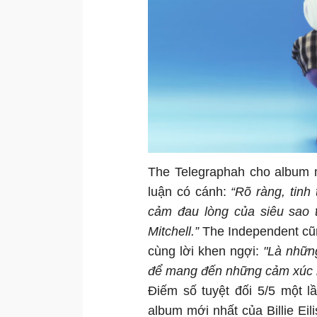
The Telegraphah cho album mớ
luận có cánh:
“Rõ ràng, tinh
cảm đau lòng của siêu sao t
Mitchell.”
The Independent c
cùng lời khen ngợi:
"Là nhữn
để mang đến những cảm xúc l
Điếm số tuyệt đối 5/5 một 
album mới nhất của Billie Eil