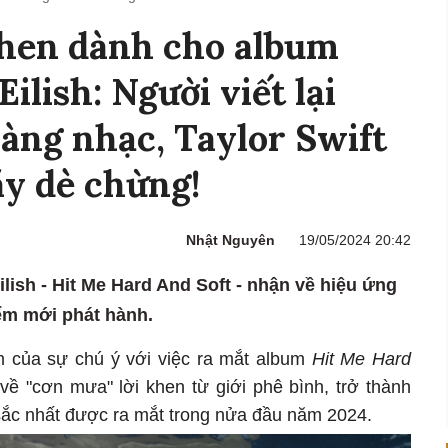
khen dành cho album
Eilish: Người viết lại
làng nhạc, Taylor Swift
y dè chừng!
Nhật Nguyên
19/05/2024 20:42
ilish - Hit Me Hard And Soft - nhận về hiệu ứng
iểm mới phát hành.
ểm của sự chú ý với việc ra mắt album
Hit Me Hard
về "cơn mưa" lời khen từ giới phê bình, trở thành
sắc nhất được ra mắt trong nửa đầu năm 2024.