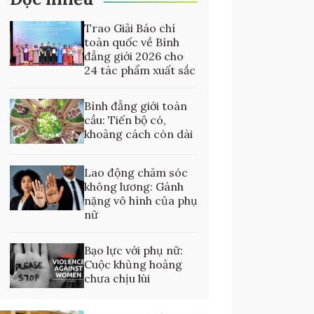
Trao Giải Báo chí
toàn quốc về Bình
đẳng giới 2026 cho
24 tác phẩm xuất sắc
Bình đẳng giới toàn
cầu: Tiến bộ có,
khoảng cách còn dài
Lao động chăm sóc
không lương: Gánh
nặng vô hình của phụ
nữ
Bạo lực với phụ nữ:
Cuộc khủng hoảng
chưa chịu lùi