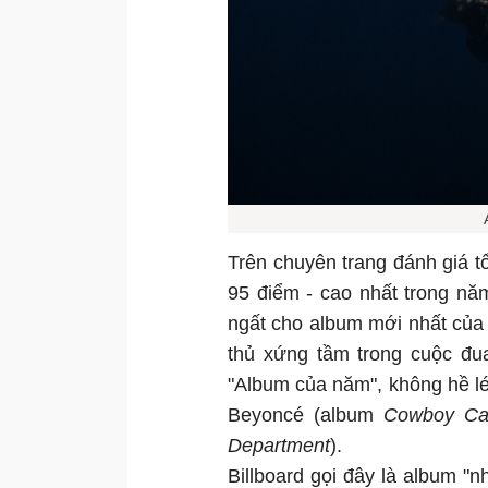
Trên chuyên trang đánh giá tổ
95 điểm - cao nhất trong nă
ngất cho album mới nhất của B
thủ xứng tầm trong cuộc đu
"Album của năm", không hề lé
Beyoncé (album
Cowboy Car
Department
).
Billboard gọi đây là album "n