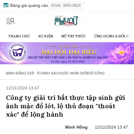
Bảng giá quảng cáo
ISSN: 3093-382X
TRANG CHỦ
SỰ KIỆN
NỮ TRÍ THỨC
ỨNG DỤNG & ĐỔI MỚI
/
BÌNH ĐẲNG GIỚI
CHÍNH SÁCH
GÓC NHÌN GIỚI
ĐỜI SỐNG
12/11/2024 13:47
Công ty giải trí bắt thực tập sinh gửi
ảnh mặc đồ lót, lộ thủ đoạn "thoát
xác" để lộng hành
Minh Hồng
12/11/2024 13:47