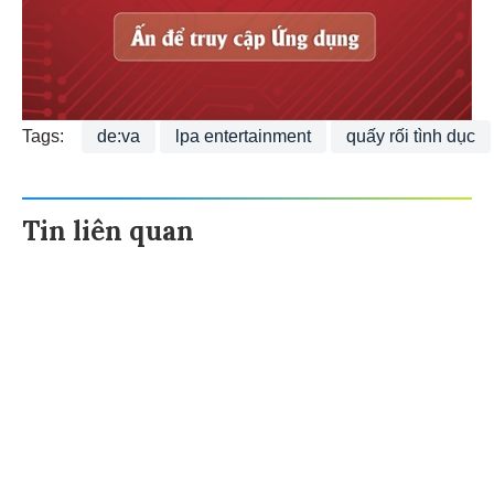
Tags:
de:va
lpa entertainment
quấy rối tình dục
Tin liên quan