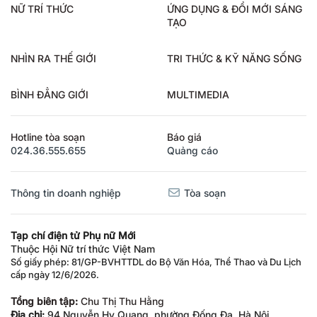
NỮ TRÍ THỨC
ỨNG DỤNG & ĐỔI MỚI SÁNG
TẠO
NHÌN RA THẾ GIỚI
TRI THỨC & KỸ NĂNG SỐNG
BÌNH ĐẲNG GIỚI
MULTIMEDIA
Hotline tòa soạn
Báo giá
024.36.555.655
Quảng cáo
Thông tin doanh nghiệp
Tòa soạn
Tạp chí điện tử Phụ nữ Mới
Thuộc Hội Nữ trí thức Việt Nam
Số giấy phép: 81/GP-BVHTTDL do Bộ Văn Hóa, Thể Thao và Du Lịch
cấp ngày 12/6/2026.
Tổng biên tập:
Chu Thị Thu Hằng
Địa chỉ:
94 Nguyễn Hy Quang, phường Đống Đa, Hà Nội.