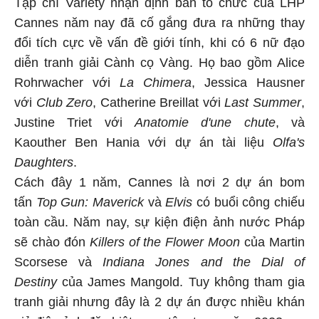
Tạp chí Variety nhận định ban tổ chức của LHP
Cannes năm nay đã cố gắng đưa ra những thay
đổi tích cực về vấn đề giới tính, khi có 6 nữ đạo
diễn tranh giải Cành cọ Vàng. Họ bao gồm Alice
Rohrwacher với
La Chimera
, Jessica Hausner
với
Club Zero
, Catherine Breillat với
Last Summer
,
Justine Triet với
Anatomie d'une chute
, và
Kaouther Ben Hania với dự án tài liệu
Olfa's
Daughters
.
Cách đây 1 năm, Cannes là nơi 2 dự án bom
tấn
Top Gun: Maverick
và
Elvis
có buổi công chiếu
toàn cầu. Năm nay, sự kiện điện ảnh nước Pháp
sẽ chào đón
Killers of the Flower Moon
của Martin
Scorsese và
Indiana Jones and the Dial of
Destiny
của James Mangold. Tuy không tham gia
tranh giải nhưng đây là 2 dự án được nhiều khán