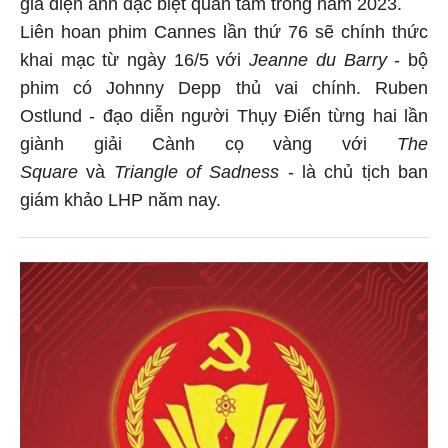
giả điện ảnh đặc biệt quan tâm trong năm 2023.
Liên hoan phim Cannes lần thứ 76 sẽ chính thức
khai mạc từ ngày 16/5 với
Jeanne du Barry
- bộ
phim có Johnny Depp thủ vai chính. Ruben
Ostlund - đạo diễn người Thụy Điển từng hai lần
giành giải Cành cọ vàng với
The
Square
và
Triangle of Sadness
- là chủ tịch ban
giám khảo LHP năm nay.