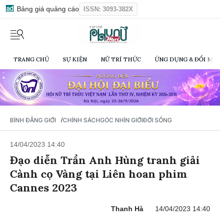
Bảng giá quảng cáo
ISSN: 3093-382X
TRANG CHỦ
SỰ KIỆN
NỮ TRÍ THỨC
ỨNG DỤNG & ĐỔI MỚI
/
BÌNH ĐẲNG GIỚI
CHÍNH SÁCH
GÓC NHÌN GIỚI
ĐỜI SỐNG
14/04/2023 14:40
Đạo diễn Trần Anh Hùng tranh giải
Cành cọ Vàng tại Liên hoan phim
Cannes 2023
Thanh Hà
14/04/2023 14:40