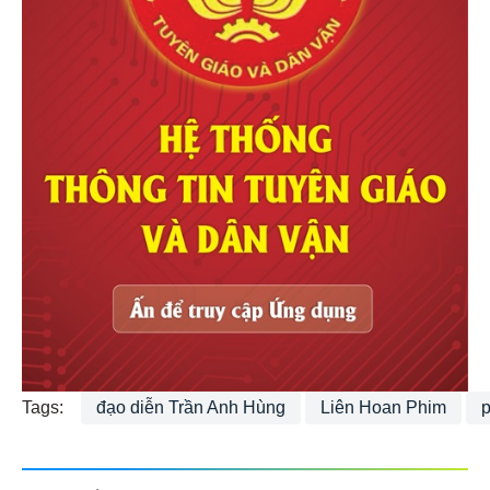
Tags:
đạo diễn Trần Anh Hùng
Liên Hoan Phim
p