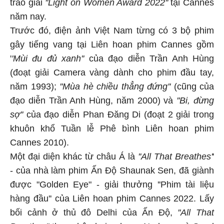
trao giải
''Light on Women Award 2022''
tại Cannes
năm nay.
Trước đó, điện ảnh Việt Nam từng có 3 bộ phim
gây tiếng vang tại Liên hoan phim Cannes gồm
'
'Mùi đu đủ xanh''
của đạo diễn Trần Anh Hùng
(đoạt giải Camera vàng dành cho phim đầu tay,
năm 1993);
''Mùa hè chiều thẳng đứng''
(cũng của
đạo diễn Trần Anh Hùng, năm 2000) và
''Bi, đừng
sợ''
của đạo diễn Phan Đăng Di (đoạt 2 giải trong
khuôn khổ Tuần lễ Phê bình Liên hoan phim
Cannes 2010).
Một đại diện khác từ châu Á là
''All That Breathes'
'
- của nhà làm phim Ấn Độ Shaunak Sen, đã giành
được "Golden Eye" - giải thưởng ''Phim tài liệu
hàng đầu'' của Liên hoan phim Cannes 2022. Lấy
bối cảnh ở thủ đô Delhi của Ấn Độ,
''All That