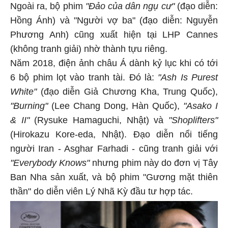
Ngoài ra, bộ phim
"Đảo của dân ngụ cư"
(đạo diễn:
Hồng Ánh) và "Người vợ ba" (đạo diễn: Nguyễn
Phương Anh) cũng xuất hiện tại LHP Cannes
(không tranh giải) nhờ thành tựu riêng.
Năm 2018, điện ảnh châu Á dành kỷ lục khi có tới
6 bộ phim lọt vào tranh tài. Đó là:
"Ash Is Purest
White"
(đạo diễn Giả Chương Kha, Trung Quốc),
"Burning"
(Lee Chang Dong, Hàn Quốc),
"Asako I
& II"
(Rysuke Hamaguchi, Nhật) và
"Shoplifters"
(Hirokazu Kore-eda, Nhật). Đạo diễn nổi tiếng
người Iran - Asghar Farhadi - cũng tranh giải với
"Everybody Knows"
nhưng phim này do đơn vị Tây
Ban Nha sản xuất, và bộ phim "Gương mặt thiên
thần" do diễn viên Lý Nhã Kỳ đầu tư hợp tác.