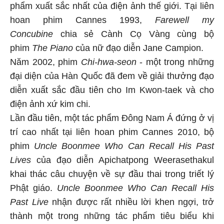
phẩm xuất sắc nhất của điện ảnh thế giới. Tại liên
hoan phim Cannes 1993,
Farewell my
Concubine
chia sẻ Cành Cọ Vàng cùng bộ
phim
The Piano
của nữ đạo diễn Jane Campion.
Năm 2002, phim
Chi-hwa-seon
- một trong những
đại diện của Hàn Quốc đã đem về giải thưởng đạo
diễn xuất sắc đầu tiên cho Im Kwon-taek và cho
điện ảnh xứ kim chi.
Lần đầu tiên, một tác phẩm Đông Nam Á đứng ở vị
trí cao nhất tại liên hoan phim Cannes 2010, bộ
phim
Uncle Boonmee Who Can Recall His Past
Lives
của đạo diễn Apichatpong Weerasethakul
khai thác câu chuyện về sự đầu thai trong triết lý
Phật giáo.
Uncle Boonmee Who Can Recall His
Past Live
nhận được rất nhiều lời khen ngợi, trở
thành một trong những tác phẩm tiêu biểu khi