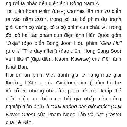
người ta nhắc đến điện ảnh Đông Nam Á.
Tại Liên hoan Phim (LHP) Cannes lần thứ 70 diễn
ra vào năm 2017, trong số 18 bộ phim dự tranh
giải Cành cọ vàng, có 3 bộ phim của châu Á. Trong
đó, có hai tác phẩm của điện ảnh Hàn Quốc gồm
"Okja" (đạo diễn Bong Joon Ho), phim
"Geu Hu"
(
tức là "The day after") (đạo diễn: Hong Sang Soo)
và "Hikari" (đạo diễn: Naomi Kawase) của điện ảnh
Nhật Bản.
Hai dự án phim Việt tranh giải ở hạng mục giải
thưởng L'Atelier của Cinéfondation (nhằm hỗ trợ
và cổ vũ những nhà làm phim trẻ trên khắp thế
giới, giúp họ thêm cơ hội gia nhập nền công
nghiệp điện ảnh) là
"Culi không bao giờ khóc" (Culi
Never Cries)
của Phạm Ngọc Lân và
"Vị" (Taste)
của Lê Bảo.