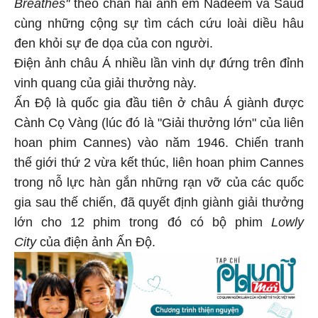
Breathes''
theo chân hai anh em Nadeem và Saud
cùng những cộng sự tìm cách cứu loài diều hâu
đen khỏi sự đe dọa của con người.
Điện ảnh châu Á nhiều lần vinh dự đứng trên đỉnh
vinh quang của giải thưởng này.
Ấn Độ là quốc gia đầu tiên ở châu Á giành được
Cành Cọ Vàng (lúc đó là "Giải thưởng lớn" của liên
hoan phim Cannes) vào năm 1946. Chiến tranh
thế giới thứ 2 vừa kết thúc, liên hoan phim Cannes
trong nỗ lực hàn gắn những rạn vỡ của các quốc
gia sau thế chiến, đã quyết định giành giải thưởng
lớn cho 12 phim trong đó có bộ phim
Lowly
City
của điện ảnh Ấn Độ.