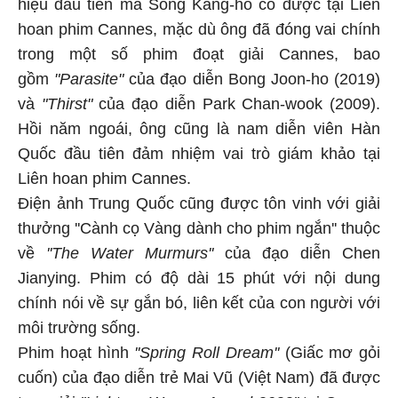
hiệu đầu tiên mà Song Kang-ho có được tại Liên
hoan phim Cannes, mặc dù ông đã đóng vai chính
trong một số phim đoạt giải Cannes, bao
gồm
"Parasite"
của đạo diễn Bong Joon-ho (2019)
và
"Thirst"
của đạo diễn Park Chan-wook (2009).
Hồi năm ngoái, ông cũng là nam diễn viên Hàn
Quốc đầu tiên đảm nhiệm vai trò giám khảo tại
Liên hoan phim Cannes.
Điện ảnh Trung Quốc cũng được tôn vinh với giải
thưởng ''Cành cọ Vàng dành cho phim ngắn'' thuộc
về
''The Water Murmurs''
của đạo diễn Chen
Jianying. Phim có độ dài 15 phút với nội dung
chính nói về sự gắn bó, liên kết của con người với
môi trường sống.
Phim hoạt hình
''Spring Roll Dream''
(Giấc mơ gỏi
cuốn) của đạo diễn trẻ Mai Vũ (Việt Nam) đã được