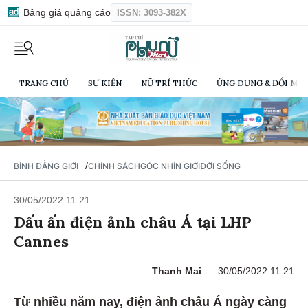
Bảng giá quảng cáo
ISSN: 3093-382X
TRANG CHỦ
SỰ KIỆN
NỮ TRÍ THỨC
ỨNG DỤNG & ĐỔI MỚI
/
BÌNH ĐẲNG GIỚI
CHÍNH SÁCH
GÓC NHÌN GIỚI
ĐỜI SỐNG
30/05/2022 11:21
Dấu ấn điện ảnh châu Á tại LHP
Cannes
Thanh Mai
30/05/2022 11:21
Từ nhiều năm nay, điện ảnh châu Á ngày càng