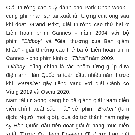
Giải thưởng cao quý dành cho Park Chan-wook -
cũng ghi nhận sự tái xuất ấn tượng của ông sau
khi đoạt ''Grand Prix'', giải thưởng cao thứ hai ở
Liên hoan phim Cannes - năm 2004 với bộ
phim
''Oldboy''
và ''Giải thưởng của Ban giám
khảo'' - giải thưởng cao thứ ba ở Liên hoan phim
Cannes - cho phim kinh dị
"Thirst"
năm 2009.
''Oldboy''
cũng chính là tác phẩm từng giúp đưa
điện ảnh Hàn Quốc ra toàn cầu, nhiều năm trước
khi
''Parasite''
gây tiếng vang với giải Cành cọ
Vàng 2019 và Oscar 2020.
Nam tài tử Song Kang-ho đã giành giải ''Nam diễn
viên chính xuất sắc nhất'' với phim
''Broker''
(tạm
dịch: Người môi giới), qua đó trở thành nam nghệ
sỹ Hàn Quốc đầu tiên đoạt giải ở hạng mục diễn