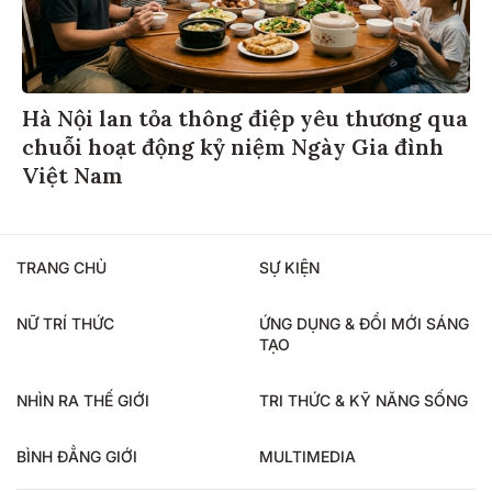
Hà Nội lan tỏa thông điệp yêu thương qua
chuỗi hoạt động kỷ niệm Ngày Gia đình
Việt Nam
TRANG CHỦ
SỰ KIỆN
NỮ TRÍ THỨC
ỨNG DỤNG & ĐỔI MỚI SÁNG
TẠO
NHÌN RA THẾ GIỚI
TRI THỨC & KỸ NĂNG SỐNG
BÌNH ĐẲNG GIỚI
MULTIMEDIA