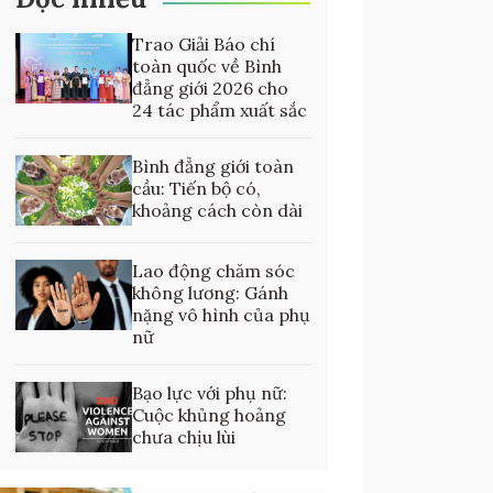
Trao Giải Báo chí
toàn quốc về Bình
đẳng giới 2026 cho
24 tác phẩm xuất sắc
Bình đẳng giới toàn
cầu: Tiến bộ có,
khoảng cách còn dài
Lao động chăm sóc
không lương: Gánh
nặng vô hình của phụ
nữ
Bạo lực với phụ nữ:
Cuộc khủng hoảng
chưa chịu lùi