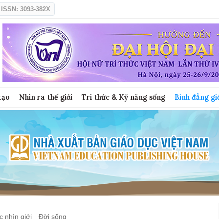
ISSN: 3093-382X
tạo
Nhìn ra thế giới
Tri thức & Kỹ năng sống
Bình đẳng gi
 nhìn giới
Đời sống