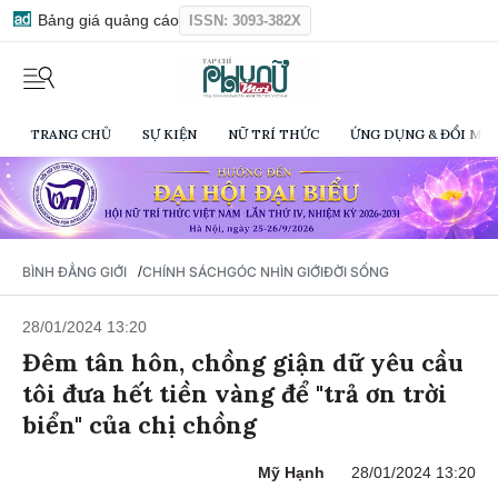
Bảng giá quảng cáo
ISSN: 3093-382X
TRANG CHỦ
SỰ KIỆN
NỮ TRÍ THỨC
ỨNG DỤNG & ĐỔI MỚI
/
BÌNH ĐẲNG GIỚI
CHÍNH SÁCH
GÓC NHÌN GIỚI
ĐỜI SỐNG
28/01/2024 13:20
Đêm tân hôn, chồng giận dữ yêu cầu
tôi đưa hết tiền vàng để "trả ơn trời
biển" của chị chồng
Mỹ Hạnh
28/01/2024 13:20