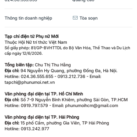
024.36.555.655
Quảng cáo
Thông tin doanh nghiệp
Tòa soạn
Tạp chí điện tử Phụ nữ Mới
Thuộc Hội Nữ trí thức Việt Nam
Số giấy phép: 81/GP-BVHTTDL do Bộ Văn Hóa, Thể Thao và Du Lịch
cấp ngày 12/6/2026.
Tổng biên tập:
Chu Thị Thu Hằng
Địa chỉ:
94 Nguyễn Hy Quang, phường Đống Đa, Hà Nội.
Hotline: 024.36.555.655 - 0913.212.736 - Email:
tapchi@phunumoi.net.vn
Văn phòng đại diện tại TP. Hồ Chí Minh
Địa chỉ:
Số 7-9 Nguyễn Bỉnh Khiêm, phường Sài Gòn, TP.HCM
Hotline: 0919.797.579 - Email: phunumoihcm@gmail.com
Văn phòng đại diện tại TP. Hải Phòng
Địa chỉ:
15 phố Cấm, phường Gia Viên, TP Hải Phòng
Hotline: 0913.242.977