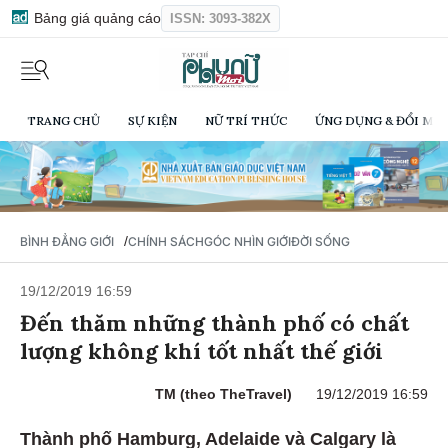
Bảng giá quảng cáo
ISSN: 3093-382X
TRANG CHỦ
SỰ KIỆN
NỮ TRÍ THỨC
ỨNG DỤNG & ĐỔI MỚI
/
BÌNH ĐẲNG GIỚI
CHÍNH SÁCH
GÓC NHÌN GIỚI
ĐỜI SỐNG
19/12/2019 16:59
Đến thăm những thành phố có chất
lượng không khí tốt nhất thế giới
TM (theo TheTravel)
19/12/2019 16:59
Thành phố Hamburg, Adelaide và Calgary là