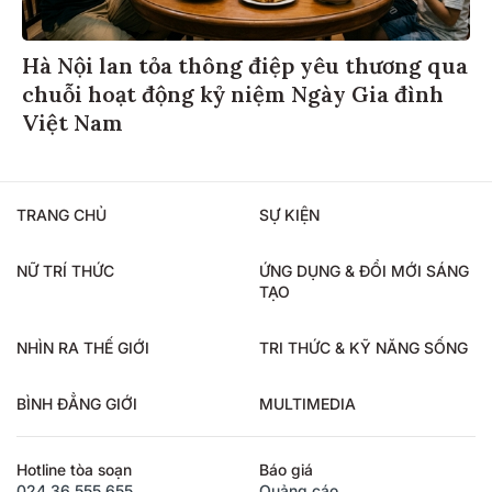
Hà Nội lan tỏa thông điệp yêu thương qua
chuỗi hoạt động kỷ niệm Ngày Gia đình
Việt Nam
TRANG CHỦ
SỰ KIỆN
NỮ TRÍ THỨC
ỨNG DỤNG & ĐỔI MỚI SÁNG
TẠO
NHÌN RA THẾ GIỚI
TRI THỨC & KỸ NĂNG SỐNG
BÌNH ĐẲNG GIỚI
MULTIMEDIA
Hotline tòa soạn
Báo giá