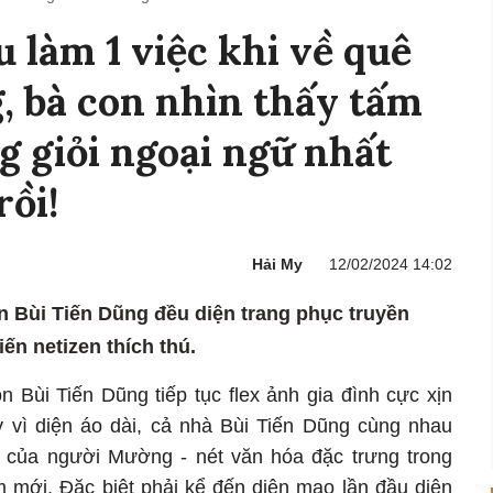
 làm 1 việc khi về quê
, bà con nhìn thấy tấm
g giỏi ngoại ngữ nhất
rồi!
Hải My
12/02/2024 14:02
 Bùi Tiến Dũng đều diện trang phục truyền
n netizen thích thú.
 Bùi Tiến Dũng tiếp tục flex ảnh gia đình cực xịn
 vì diện áo dài, cả nhà Bùi Tiến Dũng cùng nhau
g của người Mường - nét văn hóa đặc trưng trong
 mới. Đặc biệt phải kể đến diện mạo lần đầu diện