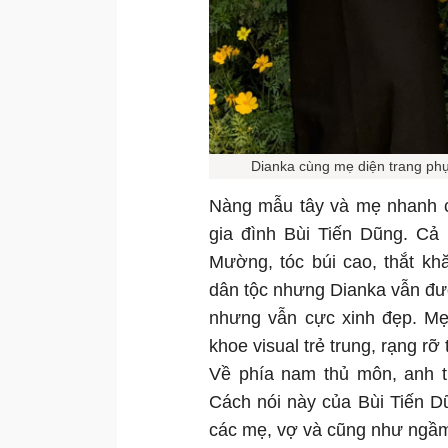
Dianka cùng mẹ diện trang phụ
Nàng mẫu tây và mẹ nhanh c
gia đình Bùi Tiến Dũng. Cả 
Mường, tóc búi cao, thắt k
dân tộc nhưng Dianka vẫn đư
nhưng vẫn cực xinh đẹp. Mẹ
khoe visual trẻ trung, rạng r
Về phía nam thủ môn, anh ti
Cách nói này của Bùi Tiến D
các mẹ, vợ và cũng như ngầm 