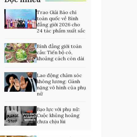
Trao Giải Báo chí
toàn quốc về Bình
đẳng giới 2026 cho
24 tác phẩm xuất sắc
Bình đẳng giới toàn
cầu: Tiến bộ có,
khoảng cách còn dài
Lao động chăm sóc
không lương: Gánh
nặng vô hình của phụ
nữ
Bạo lực với phụ nữ:
Cuộc khủng hoảng
chưa chịu lùi