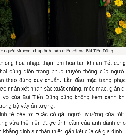
c người Mường, chụp ảnh thân thiết với mẹ Bùi Tiến Dũng
hóng hòa nhập, thậm chí hòa tan khi ăn Tết cùng
hai cùng diện trang phục truyền thống của người
hăn theo đúng quy chuẩn. Lần đầu mặc trang phục
ợc nhận xét nhan sắc xuất chúng, mộc mạc, giản dị
 vợ của Bùi Tiến Dũng cũng không kém cạnh khi
ỡ trong bộ váy ấn tượng.
nh tế bày tỏ: “Các cô gái người Mường của tôi”.
ũng vừa thể hiện được tình cảm của anh dành cho
khẳng định sự thân thiết, gắn kết của cả gia đình.