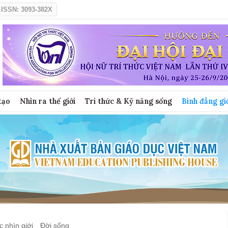
ISSN: 3093-382X
tạo
Nhìn ra thế giới
Tri thức & Kỹ năng sống
Bình đẳng gi
 nhìn giới
Đời sống