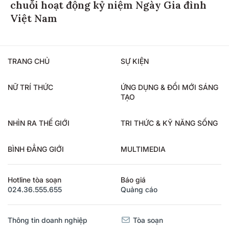
chuỗi hoạt động kỷ niệm Ngày Gia đình
Việt Nam
TRANG CHỦ
SỰ KIỆN
NỮ TRÍ THỨC
ỨNG DỤNG & ĐỔI MỚI SÁNG
TẠO
NHÌN RA THẾ GIỚI
TRI THỨC & KỸ NĂNG SỐNG
BÌNH ĐẲNG GIỚI
MULTIMEDIA
Hotline tòa soạn
Báo giá
024.36.555.655
Quảng cáo
Thông tin doanh nghiệp
Tòa soạn