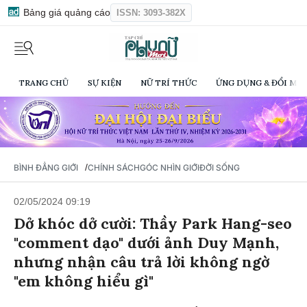
Bảng giá quảng cáo
ISSN: 3093-382X
TRANG CHỦ
SỰ KIỆN
NỮ TRÍ THỨC
ỨNG DỤNG & ĐỔI MỚI
/
BÌNH ĐẲNG GIỚI
CHÍNH SÁCH
GÓC NHÌN GIỚI
ĐỜI SỐNG
02/05/2024 09:19
Dở khóc dở cười: Thầy Park Hang-seo
"comment dạo" dưới ảnh Duy Mạnh,
nhưng nhận câu trả lời không ngờ
"em không hiểu gì"