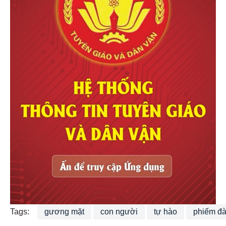
Tags:
gương mặt
con người
tự hào
phiếm đ