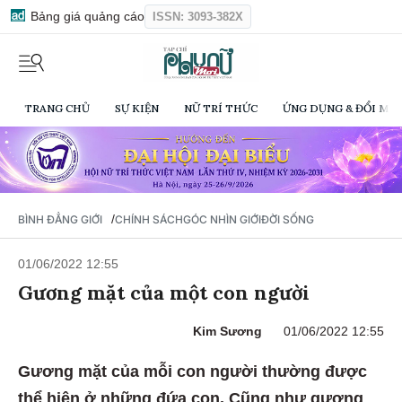
Bảng giá quảng cáo
ISSN: 3093-382X
TRANG CHỦ
SỰ KIỆN
NỮ TRÍ THỨC
ỨNG DỤNG & ĐỔI MỚI
/
BÌNH ĐẲNG GIỚI
CHÍNH SÁCH
GÓC NHÌN GIỚI
ĐỜI SỐNG
01/06/2022 12:55
Gương mặt của một con người
Kim Sương
01/06/2022 12:55
Gương mặt của mỗi con người thường được
thể hiện ở những đứa con. Cũng như gương