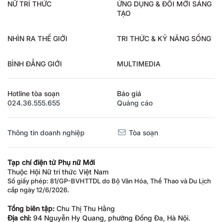
NỮ TRÍ THỨC
ỨNG DỤNG & ĐỔI MỚI SÁNG
TẠO
NHÌN RA THẾ GIỚI
TRI THỨC & KỸ NĂNG SỐNG
BÌNH ĐẲNG GIỚI
MULTIMEDIA
Hotline tòa soạn
Báo giá
024.36.555.655
Quảng cáo
Thông tin doanh nghiệp
Tòa soạn
Tạp chí điện tử Phụ nữ Mới
Thuộc Hội Nữ trí thức Việt Nam
Số giấy phép: 81/GP-BVHTTDL do Bộ Văn Hóa, Thể Thao và Du Lịch
cấp ngày 12/6/2026.
Tổng biên tập:
Chu Thị Thu Hằng
Địa chỉ:
94 Nguyễn Hy Quang, phường Đống Đa, Hà Nội.