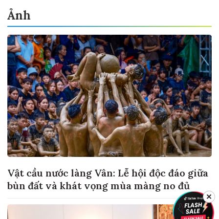
Ảnh
Vật cầu nước làng Vân: Lễ hội độc đáo giữa
bùn đất và khát vọng mùa màng no đủ
✕