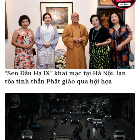
“Sen Đầu Hạ IX” khai mạc tại Hà Nội, lan
tỏa tinh thần Phật giáo qua hội họa