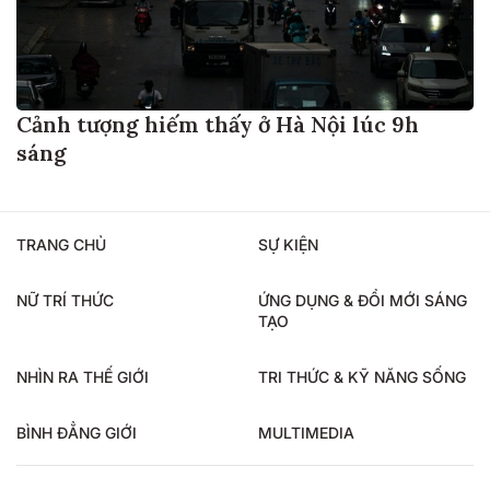
Cảnh tượng hiếm thấy ở Hà Nội lúc 9h
sáng
TRANG CHỦ
SỰ KIỆN
NỮ TRÍ THỨC
ỨNG DỤNG & ĐỔI MỚI SÁNG
TẠO
NHÌN RA THẾ GIỚI
TRI THỨC & KỸ NĂNG SỐNG
BÌNH ĐẲNG GIỚI
MULTIMEDIA