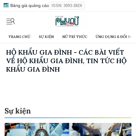
Bảng giá quảng cáo
ISSN: 3093-382X
TRANG CHỦ
SỰ KIỆN
NỮ TRÍ THỨC
ỨNG DỤNG & ĐỔI MỚI
HỘ KHẨU GIA ĐÌNH - CÁC BÀI VIẾT
VỀ HỘ KHẨU GIA ĐÌNH, TIN TỨC HỘ
KHẨU GIA ĐÌNH
Sự kiện