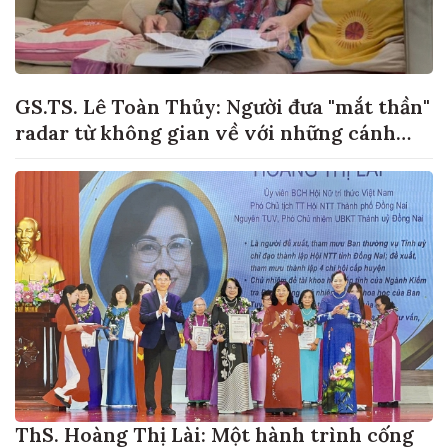
GS.TS. Lê Toàn Thủy: Người đưa "mắt thần"
radar từ không gian về với những cánh
đồng lúa Việt Nam
ThS. Hoàng Thị Lài: Một hành trình cống