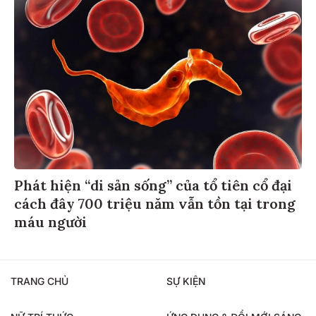
Phát hiện “di sản sống” của tổ tiên cổ đại
cách đây 700 triệu năm vẫn tồn tại trong
máu người
TRANG CHỦ
SỰ KIỆN
NỮ TRÍ THỨC
ỨNG DỤNG & ĐỔI MỚI SÁNG