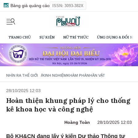
Bảng giá quảng cáo
ISSN: 3093-382X
TRANG CHỦ
SỰ KIỆN
NỮ TRÍ THỨC
ỨNG DỤNG & ĐỔI MỚI
/
NHÌN RA THẾ GIỚI
KINH NGHIỆM
KHÁM PHÁ
NHÂN VẬT
28/10/2025 12:03
Hoàn thiện khung pháp lý cho thống
kê khoa học và công nghệ
Hoàng Toàn
28/10/2025 12:03
Bộ KH&CN đang lấy ý kiến Dự thảo Thông tư