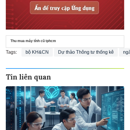
Thu mua máy tính cũ tphcm
Tags:
bộ KH&CN
Dự thảo Thông tư thống kê
ngà
Tin liên quan