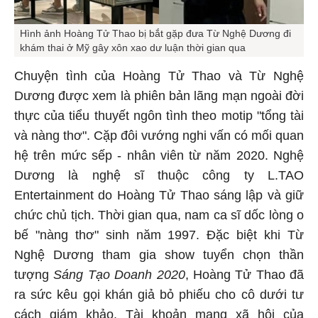
Hình ảnh Hoàng Tử Thao bị bắt gặp đưa Từ Nghệ Dương đi
khám thai ở Mỹ gây xôn xao dư luận thời gian qua
Chuyện tình của Hoàng Tử Thao và Từ Nghệ
Dương được xem là phiên bản lãng mạn ngoài đời
thực của tiểu thuyết ngôn tình theo motip "tổng tài
và nàng thơ". Cặp đôi vướng nghi vấn có mối quan
hệ trên mức sếp - nhân viên từ năm 2020. Nghệ
Dương là nghệ sĩ thuộc công ty L.TAO
Entertainment do Hoàng Tử Thao sáng lập và giữ
chức chủ tịch. Thời gian qua, nam ca sĩ dốc lòng o
bế "nàng thơ" sinh năm 1997. Đặc biệt khi Từ
Nghệ Dương tham gia show tuyển chọn thần
tượng
Sáng Tạo Doanh 2020
, Hoàng Tử Thao đã
ra sức kêu gọi khán giả bỏ phiếu cho cô dưới tư
cách giám khảo. Tài khoản mạng xã hội của