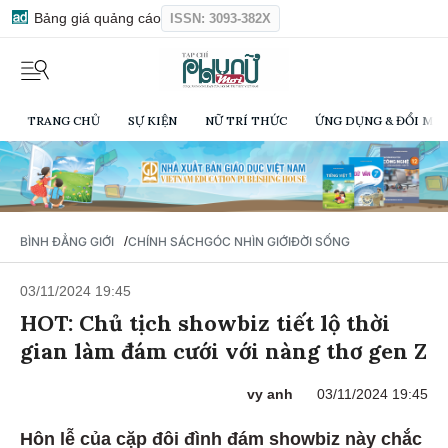
Bảng giá quảng cáo
ISSN: 3093-382X
TRANG CHỦ
SỰ KIỆN
NỮ TRÍ THỨC
ỨNG DỤNG & ĐỔI MỚI
/
BÌNH ĐẲNG GIỚI
CHÍNH SÁCH
GÓC NHÌN GIỚI
ĐỜI SỐNG
03/11/2024 19:45
HOT: Chủ tịch showbiz tiết lộ thời
gian làm đám cưới với nàng thơ gen Z
vy anh
03/11/2024 19:45
Hôn lễ của cặp đôi đình đám showbiz này chắc