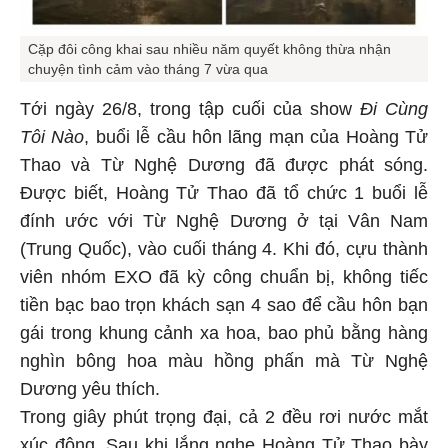
Cặp đôi công khai sau nhiều năm quyết không thừa nhận
chuyện tình cảm vào tháng 7 vừa qua
Tới ngày 26/8, trong tập cuối của show
Đi Cùng
Tôi Nào
, buổi lễ cầu hôn lãng mạn của Hoàng Tử
Thao và Từ Nghệ Dương đã được phát sóng.
Được biết, Hoàng Tử Thao đã tổ chức 1 buổi lễ
đính ước với Từ Nghệ Dương ở tại Vân Nam
(Trung Quốc), vào cuối tháng 4. Khi đó, cựu thành
viên nhóm EXO đã kỳ công chuẩn bị, không tiếc
tiền bạc bao trọn khách sạn 4 sao để cầu hôn bạn
gái trong khung cảnh xa hoa, bao phủ bằng hàng
nghìn bông hoa màu hồng phấn mà Từ Nghệ
Dương yêu thích.
Trong giây phút trọng đại, cả 2 đều rơi nước mắt
xúc động. Sau khi lắng nghe Hoàng Tử Thao bày