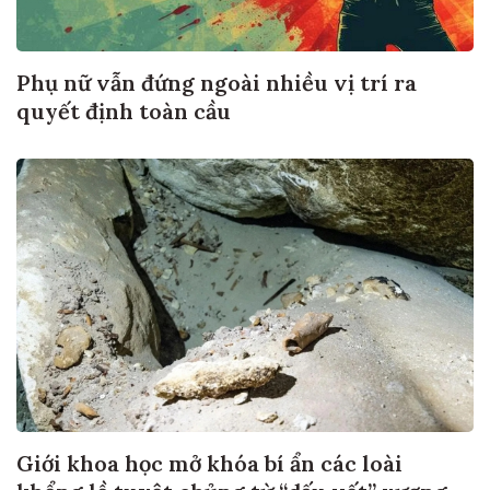
Phụ nữ vẫn đứng ngoài nhiều vị trí ra
quyết định toàn cầu
Giới khoa học mở khóa bí ẩn các loài
khổng lồ tuyệt chủng từ “dấu vết” xương