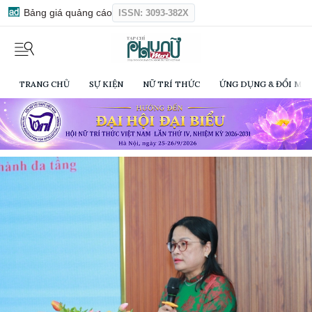
Bảng giá quảng cáo
ISSN: 3093-382X
TRANG CHỦ
SỰ KIỆN
NỮ TRÍ THỨC
ỨNG DỤNG & ĐỔI MỚI