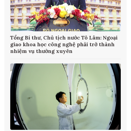
ại
Bộ Tư pháp tổ chức Diễn đàn Pháp luật
h
ASEAN 2026 về ứng dụng AI trong xây
dựng và thi hành pháp luậ