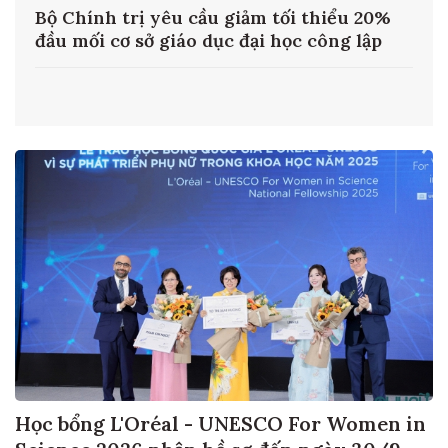
%
Đổi tên Ban Tuyên giáo và Dân vận Trung
ương thành Ban Tuyên giáo Trung ương
từ ngày 1/8
Học bổng L'Oréal - UNESCO For Women in
Science 2026 nhận hồ sơ đến ngày 30/9