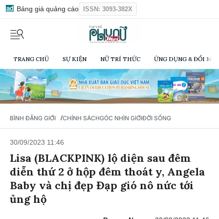
Bảng giá quảng cáo
ISSN: 3093-382X
TRANG CHỦ
SỰ KIỆN
NỮ TRÍ THỨC
ỨNG DỤNG & ĐỔI MỚI
/
BÌNH ĐẲNG GIỚI
CHÍNH SÁCH
GÓC NHÌN GIỚI
ĐỜI SỐNG
30/09/2023 11:46
Lisa (BLACKPINK) lộ diện sau đêm
diễn thứ 2 ở hộp đêm thoát y, Angela
Baby và chị đẹp Đạp gió nô nức tới
ủng hộ