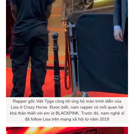
Rapper gốc Việt Tyga cũng tới ủng hộ màn trình diễn của
Lisa ở Crazy Horse. Được biết, nam rapper có mối quan hệ
khá thân thiết với em út BLACKPINK. Trước đó, nam nghệ sĩ
đã follow Lisa trên mạng xã hội từ năm 2019