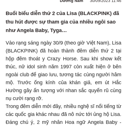
Dương Nam
30/09/2023 11:46
Buổi biểu diễn thứ 2 của Lisa (BLACKPINK) đã
thu hút được sự tham gia của nhiều ngôi sao
như Angela Baby, Tyga…
Vào rạng sáng ngày 30/9 (theo giờ Việt Nam), Lisa
(BLACKPINK) đã hoàn thành đêm diễn thứ 2 tại
hộp đêm thoát y Crazy Horse. Sau khi show kết
thúc, nữ idol sinh năm 1997 còn xuất hiện ở bên
ngoài club để giao lưu, tương tác cùng người hâm
mộ. Trước ống kính của khán giả, em út Hắc
Hường gây ấn tượng với nhan sắc quyến rũ cùng
nụ cười rạng rỡ.
Trong đêm diễn mới đây, nhiều nghệ sĩ nổi tiếng từ
các quốc gia khác nhau đã nô nức tới ủng hộ Lisa.
Đáng chú ý, 2 mỹ nhân Hoa ngữ Angela Baby -