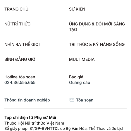
TRANG CHỦ
SỰ KIỆN
NỮ TRÍ THỨC
ỨNG DỤNG & ĐỔI MỚI SÁNG
TẠO
NHÌN RA THẾ GIỚI
TRI THỨC & KỸ NĂNG SỐNG
BÌNH ĐẲNG GIỚI
MULTIMEDIA
Hotline tòa soạn
Báo giá
024.36.555.655
Quảng cáo
Thông tin doanh nghiệp
Tòa soạn
Tạp chí điện tử Phụ nữ Mới
Thuộc Hội Nữ trí thức Việt Nam
Số giấy phép: 81/GP-BVHTTDL do Bộ Văn Hóa, Thể Thao và Du Lịch