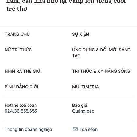
năm, căn nhà nhỏ lại vang lên tiếng cười
trẻ thơ
TRANG CHỦ
SỰ KIỆN
NỮ TRÍ THỨC
ỨNG DỤNG & ĐỔI MỚI SÁNG
TẠO
NHÌN RA THẾ GIỚI
TRI THỨC & KỸ NĂNG SỐNG
BÌNH ĐẲNG GIỚI
MULTIMEDIA
Hotline tòa soạn
Báo giá
024.36.555.655
Quảng cáo
Thông tin doanh nghiệp
Tòa soạn