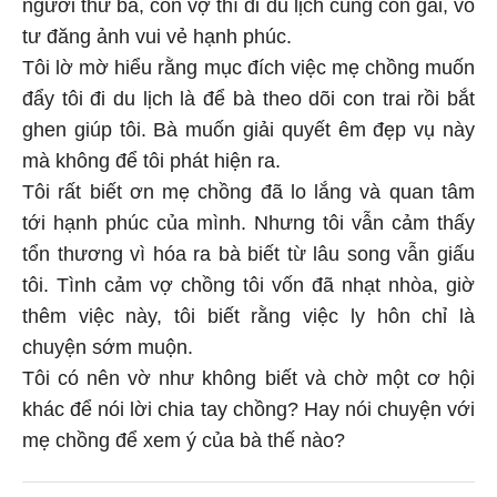
người thứ ba, còn vợ thì đi du lịch cùng con gái, vô
tư đăng ảnh vui vẻ hạnh phúc.
Tôi lờ mờ hiểu rằng mục đích việc mẹ chồng muốn
đẩy tôi đi du lịch là để bà theo dõi con trai rồi bắt
ghen giúp tôi. Bà muốn giải quyết êm đẹp vụ này
mà không để tôi phát hiện ra.
Tôi rất biết ơn mẹ chồng đã lo lắng và quan tâm
tới hạnh phúc của mình. Nhưng tôi vẫn cảm thấy
tổn thương vì hóa ra bà biết từ lâu song vẫn giấu
tôi. Tình cảm vợ chồng tôi vốn đã nhạt nhòa, giờ
thêm việc này, tôi biết rằng việc ly hôn chỉ là
chuyện sớm muộn.
Tôi có nên vờ như không biết và chờ một cơ hội
khác để nói lời chia tay chồng? Hay nói chuyện với
mẹ chồng để xem ý của bà thế nào?