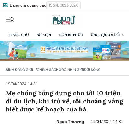
Bảng giá quảng cáo
ISSN: 3093-382X
TRANG CHỦ
SỰ KIỆN
NỮ TRÍ THỨC
ỨNG DỤNG & ĐỔI MỚI
/
BÌNH ĐẲNG GIỚI
CHÍNH SÁCH
GÓC NHÌN GIỚI
ĐỜI SỐNG
19/04/2024 14:31
Mẹ chồng bỗng dưng cho tôi 10 triệu
đi du lịch, khi trở về, tôi choáng váng
biết được kế hoạch của bà
Ngọc Thương
19/04/2024 14:31