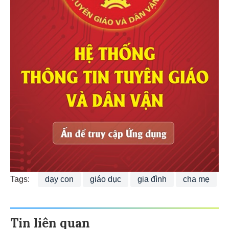
Tags:
dạy con
giáo dục
gia đình
cha mẹ
Tin liên quan