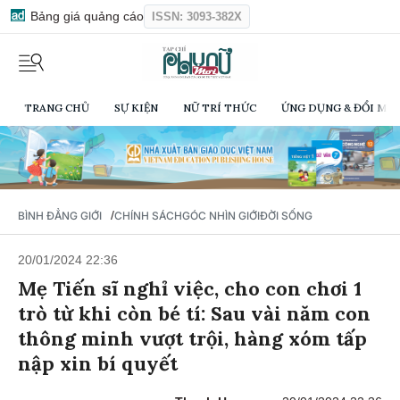
Bảng giá quảng cáo
ISSN: 3093-382X
TRANG CHỦ
SỰ KIỆN
NỮ TRÍ THỨC
ỨNG DỤNG & ĐỔI MỚI
/
BÌNH ĐẲNG GIỚI
CHÍNH SÁCH
GÓC NHÌN GIỚI
ĐỜI SỐNG
20/01/2024 22:36
Mẹ Tiến sĩ nghỉ việc, cho con chơi 1
trò từ khi còn bé tí: Sau vài năm con
thông minh vượt trội, hàng xóm tấp
nập xin bí quyết