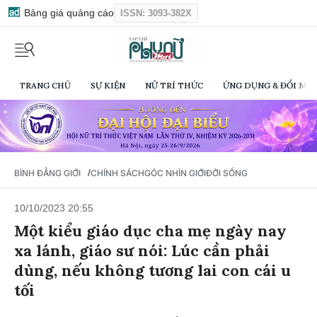
Bảng giá quảng cáo
ISSN: 3093-382X
TRANG CHỦ
SỰ KIỆN
NỮ TRÍ THỨC
ỨNG DỤNG & ĐỔI MỚI
/
BÌNH ĐẲNG GIỚI
CHÍNH SÁCH
GÓC NHÌN GIỚI
ĐỜI SỐNG
10/10/2023 20:55
Một kiểu giáo dục cha mẹ ngày nay
xa lánh, giáo sư nói: Lúc cần phải
dùng, nếu không tương lai con cái u
tối