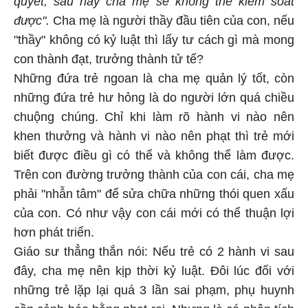
được".
Cha mẹ là người thầy đầu tiên của con, nếu
"thầy" không có kỷ luật thì lấy tư cách gì mà mong
con thành đạt, trưởng thành tử tế?
Những đứa trẻ ngoan là cha mẹ quản lý tốt, còn
những đứa trẻ hư hỏng là do người lớn quá chiều
chuộng chúng. Chỉ khi làm rõ hành vi nào nên
khen thưởng và hành vi nào nên phạt thì trẻ mới
biết được điều gì có thể và không thể làm được.
Trên con đường trưởng thành của con cái, cha mẹ
phải "nhẫn tâm" để sửa chữa những thói quen xấu
của con. Có như vậy con cái mới có thể thuận lợi
hơn phát triển.
Giáo sư thẳng thắn nói: Nếu trẻ có 2 hành vi sau
đây, cha mẹ nên kịp thời kỷ luật. Đôi lúc đối với
những trẻ lặp lại quá 3 lần sai phạm, phụ huynh
cần cảnh báo bằng phạt roi. Nhưng là có phân tích