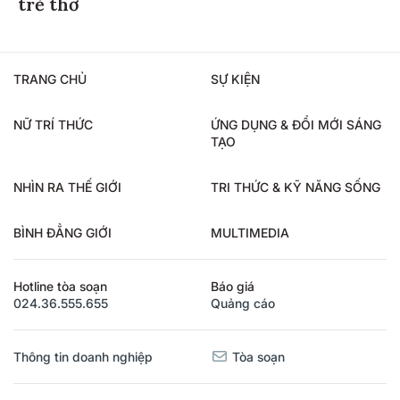
trẻ thơ
TRANG CHỦ
SỰ KIỆN
NỮ TRÍ THỨC
ỨNG DỤNG & ĐỔI MỚI SÁNG
TẠO
NHÌN RA THẾ GIỚI
TRI THỨC & KỸ NĂNG SỐNG
BÌNH ĐẲNG GIỚI
MULTIMEDIA
Hotline tòa soạn
Báo giá
024.36.555.655
Quảng cáo
Thông tin doanh nghiệp
Tòa soạn