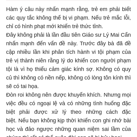
Hàm ý câu này nhấn mạnh rằng, trẻ em phải biết
các quy tắc không thể bị vi phạm. Nếu trẻ mắc lỗi,
chỉ có hình phạt mới khiến trẻ thức tỉnh.
Đây không phải là lần đầu tiên Giáo sư Lý Mai Cẩn
nhấn mạnh đến vấn đề này. Trước đây bà đã đề
cập nhiều lần khi phân tích hành vi tội phạm của
trẻ vị thành niên rằng lý do khiến con người phạm
tội là vì họ thiếu cảm giác kính sợ. Không có quy
củ thì không có nền nếp, không có lòng tôn kính thì
sẽ có tai họa.
Đòn roi không nên được khuyến khích. Nhưng mọi
việc đều có ngoại lệ và có những tình huống đặc
biệt phải được xử lý theo những cách đặc
biệt. Nếu bạn không kịp thời khiến con ghi nhớ bài
học và đảo ngược những quan niệm sai lầm của
chúng thì rất có thể cuộc đời con sẽ bị hủy hoại.