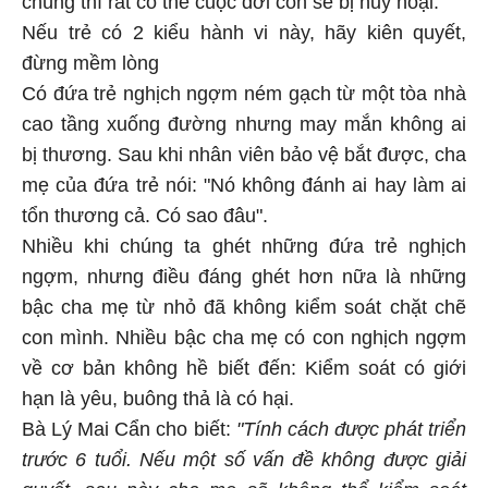
Nếu trẻ có 2 kiểu hành vi này, hãy kiên quyết,
đừng mềm lòng
Có đứa trẻ nghịch ngợm ném gạch từ một tòa nhà
cao tầng xuống đường nhưng may mắn không ai
bị thương. Sau khi nhân viên bảo vệ bắt được, cha
mẹ của đứa trẻ nói: "Nó không đánh ai hay làm ai
tổn thương cả. Có sao đâu".
Nhiều khi chúng ta ghét những đứa trẻ nghịch
ngợm, nhưng điều đáng ghét hơn nữa là những
bậc cha mẹ từ nhỏ đã không kiểm soát chặt chẽ
con mình. Nhiều bậc cha mẹ có con nghịch ngợm
về cơ bản không hề biết đến: Kiểm soát có giới
hạn là yêu, buông thả là có hại.
Bà Lý Mai Cẩn cho biết:
"Tính cách được phát triển
trước 6 tuổi. Nếu một số vấn đề không được giải
quyết, sau này cha mẹ sẽ không thể kiểm soát