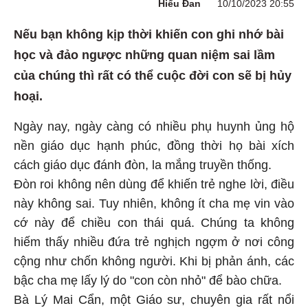
Hiểu Đan
10/10/2023 20:55
Nếu bạn không kịp thời khiến con ghi nhớ bài
học và đảo ngược những quan niệm sai lầm
của chúng thì rất có thể cuộc đời con sẽ bị hủy
hoại.
Ngày nay, ngày càng có nhiều phụ huynh ủng hộ
nền giáo dục hạnh phúc, đồng thời họ bài xích
cách giáo dục đánh đòn, la mắng truyền thống.
Đòn roi không nên dùng để khiến trẻ nghe lời, điều
này không sai. Tuy nhiên, không ít cha mẹ vin vào
cớ này để chiều con thái quá. Chúng ta không
hiếm thấy nhiều đứa trẻ nghịch ngợm ở nơi công
cộng như chốn không người. Khi bị phản ánh, các
bậc cha mẹ lấy lý do "con còn nhỏ" để bào chữa.
Bà Lý Mai Cẩn, một Giáo sư, chuyên gia rất nổi