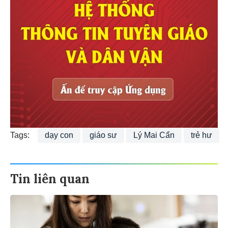
Tags:
dạy con
giáo sư
Lý Mai Cẩn
trẻ hư
Tin liên quan