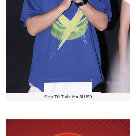
Đinh Tử Tuấn ở tuổi U50