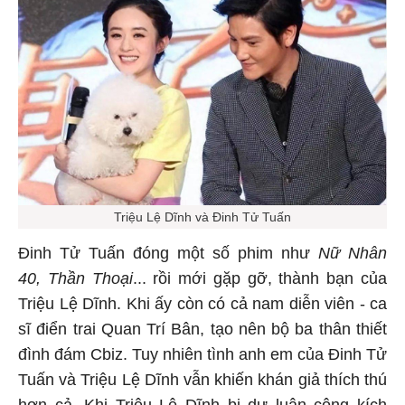
Triệu Lệ Dĩnh và Đinh Tử Tuấn
Đinh Tử Tuấn đóng một số phim như
Nữ Nhân
40, Thần Thoại
... rồi mới gặp gỡ, thành bạn của
Triệu Lệ Dĩnh. Khi ấy còn có cả nam diễn viên - ca
sĩ điển trai Quan Trí Bân, tạo nên bộ ba thân thiết
đình đám Cbiz. Tuy nhiên tình anh em của Đinh Tử
Tuấn và Triệu Lệ Dĩnh vẫn khiến khán giả thích thú
hơn cả. Khi Triệu Lệ Dĩnh bị dư luận công kích