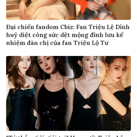
Đại chiến fandom Cbiz: Fan Triệu Lệ Dĩnh
huỷ diệt công sức dệt mộng đỉnh lưu kế
nhiệm đàn chị của fan Triệu Lộ Tư
"Tứ thần giới giải trí" Hoa ngữ: Triệu Lệ