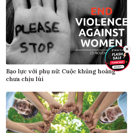
✕
Bạo lực với phụ nữ: Cuộc khủng hoảng
chưa chịu lùi