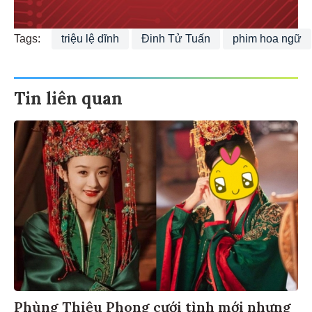
Tags:
triệu lệ dĩnh
Đinh Tử Tuấn
phim hoa ngữ
Tin liên quan
Phùng Thiệu Phong cưới tình mới nhưng