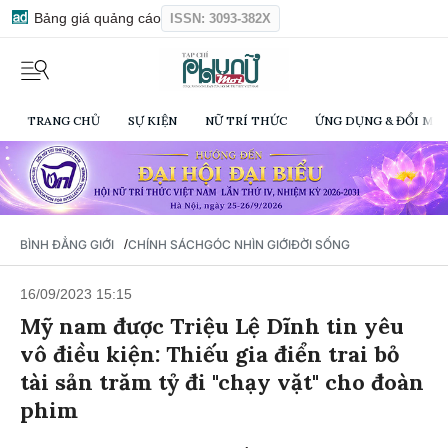
Bảng giá quảng cáo
ISSN: 3093-382X
TRANG CHỦ
SỰ KIỆN
NỮ TRÍ THỨC
ỨNG DỤNG & ĐỔI MỚI
/
BÌNH ĐẲNG GIỚI
CHÍNH SÁCH
GÓC NHÌN GIỚI
ĐỜI SỐNG
16/09/2023 15:15
Mỹ nam được Triệu Lệ Dĩnh tin yêu
vô điều kiện: Thiếu gia điển trai bỏ
tài sản trăm tỷ đi "chạy vặt" cho đoàn
phim