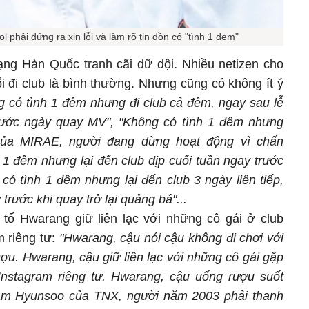
l phải đứng ra xin lỗi và làm rõ tin đồn có "tình 1 đem"
ng Hàn Quốc tranh cãi dữ dội. Nhiều netizen cho
i đi club là bình thường. Nhưng cũng có không ít ý
g có tình 1 đêm nhưng đi club cả đêm, ngay sau lễ
trước ngày quay MV", "Không có tình 1 đêm nhưng
của MIRAE, người đang dừng hoạt động vì chấn
 1 đêm nhưng lại đến club dịp cuối tuần ngay trước
có tình 1 đêm nhưng lại đến club 3 ngày liên tiếp,
trước khi quay trở lại quảng bá"...
tố Hwarang giữ liên lạc với những cô gái ở club
m riêng tư:
"Hwarang, cậu nói cậu không đi chơi với
ợu. Hwarang, cậu giữ liên lạc với những cô gái gặp
Instagram riêng tư. Hwarang, cậu uống rượu suốt
làm Hyunsoo của TNX, người năm 2003 phải thanh