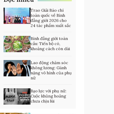
Trao Giải Báo chí
toàn quốc về Bình
đẳng giới 2026 cho
24 tác phẩm xuất sắc
Bình đẳng giới toàn
cầu: Tiến bộ có,
khoảng cách còn dài
Lao động chăm sóc
không lương: Gánh
nặng vô hình của phụ
nữ
Bạo lực với phụ nữ:
Cuộc khủng hoảng
chưa chịu lùi