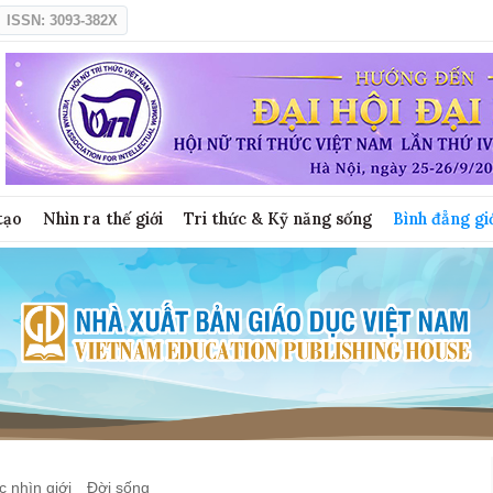
ISSN: 3093-382X
tạo
Nhìn ra thế giới
Tri thức & Kỹ năng sống
Bình đẳng gi
 nhìn giới
Đời sống