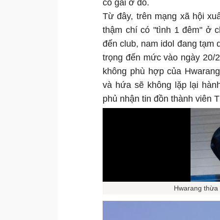
cô gái ở đó.
Từ đây, trên mạng xã hội xu
thậm chí có "tình 1 đêm" ở c
đến club, nam idol đang tạm 
trọng đến mức vào ngày 20/2, 
không phù hợp của Hwarang.
và hứa sẽ không lặp lại hàn
phủ nhận tin đồn thành viên 
Hwarang thừa n