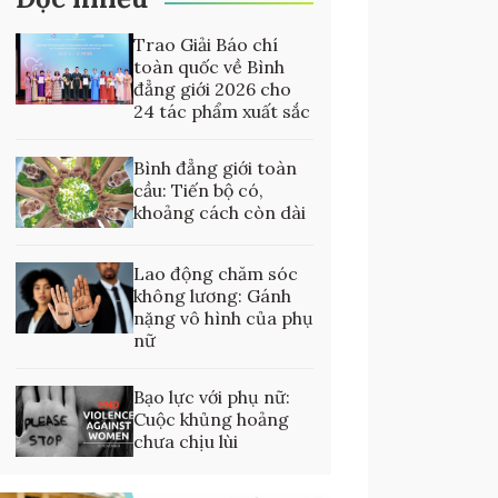
Trao Giải Báo chí
toàn quốc về Bình
đẳng giới 2026 cho
24 tác phẩm xuất sắc
Bình đẳng giới toàn
cầu: Tiến bộ có,
khoảng cách còn dài
Lao động chăm sóc
không lương: Gánh
nặng vô hình của phụ
nữ
Bạo lực với phụ nữ:
Cuộc khủng hoảng
chưa chịu lùi