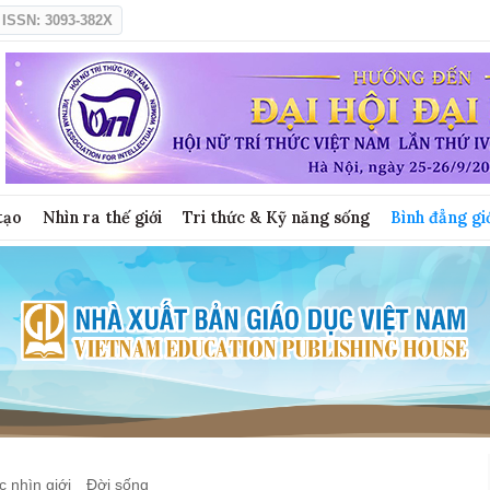
ISSN: 3093-382X
tạo
Nhìn ra thế giới
Tri thức & Kỹ năng sống
Bình đẳng gi
 nhìn giới
Đời sống