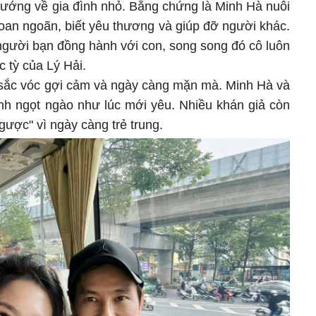
hướng về gia đình nhỏ. Bằng chứng là Minh Hà nuôi
oan ngoãn, biết yêu thương và giúp đỡ người khác.
 người bạn đồng hành với con, song song đó cô luôn
 tỳ của Lý Hải.
 sắc vóc gợi cảm và ngày càng mặn mà. Minh Hà và
ảnh ngọt ngào như lúc mới yêu. Nhiều khán giả còn
gược" vì ngày càng trẻ trung.