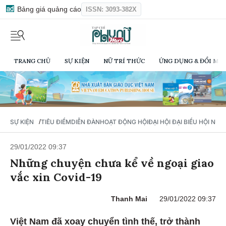
Bảng giá quảng cáo
ISSN: 3093-382X
TRANG CHỦ
SỰ KIỆN
NỮ TRÍ THỨC
ỨNG DỤNG & ĐỔI MỚI
/
SỰ KIỆN
TIÊU ĐIỂM
DIỄN ĐÀN
HOẠT ĐỘNG HỘI
ĐẠI HỘI ĐẠI BIỂU HỘI NỮ 
29/01/2022 09:37
Những chuyện chưa kể về ngoại giao
vắc xin Covid-19
Thanh Mai
29/01/2022 09:37
Việt Nam đã xoay chuyển tình thế, trở thành