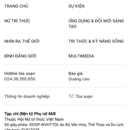
TRANG CHỦ
SỰ KIỆN
NỮ TRÍ THỨC
ỨNG DỤNG & ĐỔI MỚI SÁNG
TẠO
NHÌN RA THẾ GIỚI
TRI THỨC & KỸ NĂNG SỐNG
BÌNH ĐẲNG GIỚI
MULTIMEDIA
Hotline tòa soạn
Báo giá
024.36.555.655
Quảng cáo
Thông tin doanh nghiệp
Tòa soạn
Tạp chí điện tử Phụ nữ Mới
Thuộc Hội Nữ trí thức Việt Nam
Số giấy phép: 81/GP-BVHTTDL do Bộ Văn Hóa, Thể Thao và Du Lịch