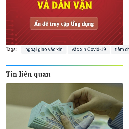
Tags:
ngoại giao vắc xin
vắc xin Covid-19
tiêm c
Tin liên quan