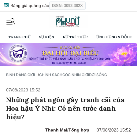
Bảng giá quảng cáo
ISSN: 3093-382X
TRANG CHỦ
SỰ KIỆN
NỮ TRÍ THỨC
ỨNG DỤNG & ĐỔI MỚI
/
BÌNH ĐẲNG GIỚI
CHÍNH SÁCH
GÓC NHÌN GIỚI
ĐỜI SỐNG
07/08/2023 15:52
Những phát ngôn gây tranh cãi của
Hoa hậu Ý Nhi: Có nên tước danh
hiệu?
Thanh Mai/Tổng hợp
07/08/2023 15:52