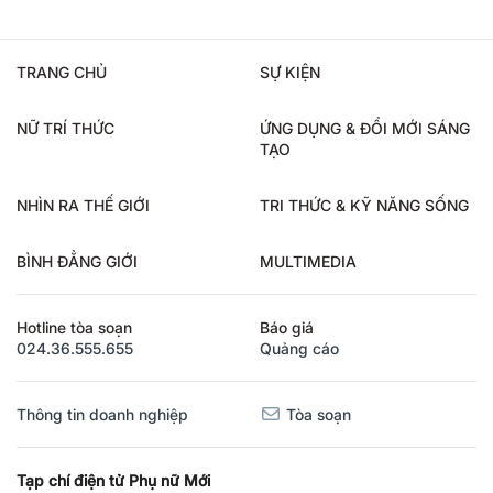
TRANG CHỦ
SỰ KIỆN
NỮ TRÍ THỨC
ỨNG DỤNG & ĐỔI MỚI SÁNG
TẠO
NHÌN RA THẾ GIỚI
TRI THỨC & KỸ NĂNG SỐNG
BÌNH ĐẲNG GIỚI
MULTIMEDIA
Hotline tòa soạn
Báo giá
024.36.555.655
Quảng cáo
Thông tin doanh nghiệp
Tòa soạn
Tạp chí điện tử Phụ nữ Mới