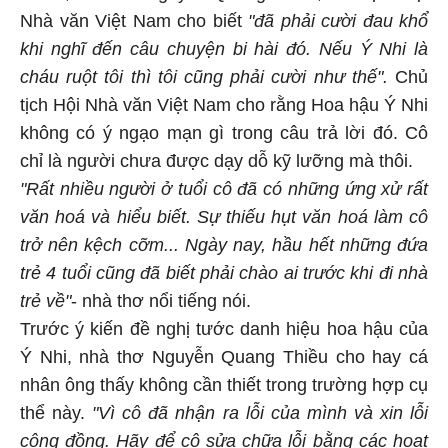
Nhà văn Việt Nam cho biết
"đã phải cười đau khổ
khi nghĩ đến câu chuyện bi hài đó. Nếu Ý Nhi là
cháu ruột tôi thì tôi cũng phải cười như thế".
Chủ
tịch Hội Nhà văn Việt Nam cho rằng Hoa hậu Ý Nhi
không có ý ngạo mạn gì trong câu trả lời đó. Cô
chỉ là người chưa được dạy dỗ kỹ lưỡng mà thôi.
"Rất nhiều người ở tuổi cô đã có những ứng xử rất
văn hoá và hiểu biết. Sự thiếu hụt văn hoá làm cô
trở nên kệch cỡm... Ngày nay, hầu hết những đứa
trẻ 4 tuổi cũng đã biết phải chào ai trước khi đi nhà
trẻ về"
- nhà thơ nổi tiếng nói.
Trước ý kiến đề nghị tước danh hiệu hoa hậu của
Ý Nhi, nhà thơ Nguyễn Quang Thiều cho hay cá
nhân ông thấy không cần thiết trong trường hợp cụ
thể này.
"Vì cô đã nhận ra lỗi của mình và xin lỗi
cộng đồng. Hãy để cô sửa chữa lỗi bằng các hoạt