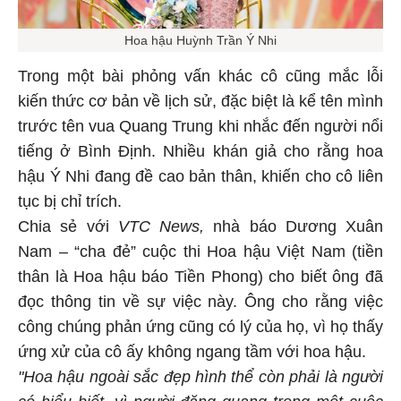
Hoa hậu Huỳnh Trần Ý Nhi
Trong một bài phỏng vấn khác cô cũng mắc lỗi
kiến thức cơ bản về lịch sử, đặc biệt là kể tên mình
trước tên vua Quang Trung khi nhắc đến người nổi
tiếng ở Bình Định. Nhiều khán giả cho rằng hoa
hậu Ý Nhi đang đề cao bản thân, khiến cho cô liên
tục bị chỉ trích.
Chia sẻ với
VTC News,
nhà báo Dương Xuân
Nam – “cha đẻ” cuộc thi Hoa hậu Việt Nam (tiền
thân là Hoa hậu báo Tiền Phong) cho biết ông đã
đọc thông tin về sự việc này. Ông cho rằng việc
công chúng phản ứng cũng có lý của họ, vì họ thấy
ứng xử của cô ấy không ngang tầm với hoa hậu.
"Hoa hậu ngoài sắc đẹp hình thể còn phải là người
có hiểu biết, vì người đăng quang trong một cuộc