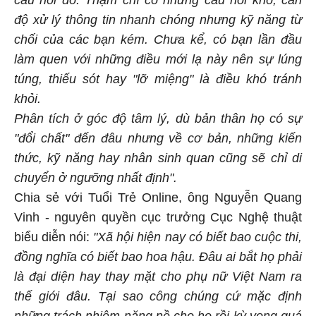
độ xử lý thông tin nhanh chóng nhưng kỹ năng từ
chối của các bạn kém. Chưa kể, có bạn lần đầu
làm quen với những điều mới lạ này nên sự lúng
túng, thiếu sót hay "lỡ miệng" là điều khó tránh
khỏi.
Phân tích ở góc độ tâm lý, dù bản thân họ có sự
"đổi chất" đến đâu nhưng về cơ bản, những kiến
thức, kỹ năng hay nhân sinh quan cũng sẽ chỉ di
chuyển ở ngưỡng nhất định".
Chia sẻ với Tuổi Trẻ Online, ông Nguyễn Quang
Vinh - nguyên quyền cục trưởng Cục Nghệ thuật
biểu diễn nói:
"Xã hội hiện nay có biết bao cuộc thi,
đồng nghĩa có biết bao hoa hậu. Đâu ai bắt họ phải
là đại diện hay thay mặt cho phụ nữ Việt Nam ra
thế giới đâu. Tại sao công chúng cứ mặc định
những trách nhiệm nặng nề cho họ rồi kỳ vọng quá