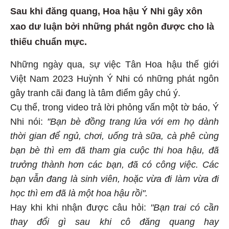
Sau khi đăng quang, Hoa hậu Ý Nhi gây xôn
xao dư luận bởi những phát ngôn được cho là
thiếu chuẩn mực.
Những ngày qua, sự việc Tân Hoa hậu thế giới
Việt Nam 2023 Huỳnh Ý Nhi có những phát ngôn
gây tranh cãi đang là tâm điểm gây chú ý.
Cụ thể, trong video trả lời phỏng vấn một tờ báo, Ý
Nhi nói:
"Bạn bè đồng trang lứa với em họ dành
thời gian để ngủ, chơi, uống trà sữa, cà phê cùng
bạn bè thì em đã tham gia cuộc thi hoa hậu, đã
trưởng thành hơn các bạn, đã có công việc. Các
bạn vẫn đang là sinh viên, hoặc vừa đi làm vừa đi
học thì em đã là một hoa hậu rồi".
Hay khi khi nhận được câu hỏi:
"Bạn trai có cần
thay đổi gì sau khi cô đăng quang hay