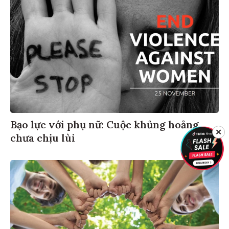
Bạo lực với phụ nữ: Cuộc khủng hoảng
✕
chưa chịu lùi