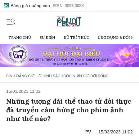
Bảng giá quảng cáo
ISSN: 3093-382X
TRANG CHỦ
SỰ KIỆN
NỮ TRÍ THỨC
ỨNG DỤNG & ĐỔI MỚI
/
BÌNH ĐẲNG GIỚI
CHÍNH SÁCH
GÓC NHÌN GIỚI
ĐỜI SỐNG
15/03/2023 11:02
Những tượng đài thể thao từ đời thực
đã truyền cảm hứng cho phim ảnh
như thế nào?
PV
15/03/2023 11:02