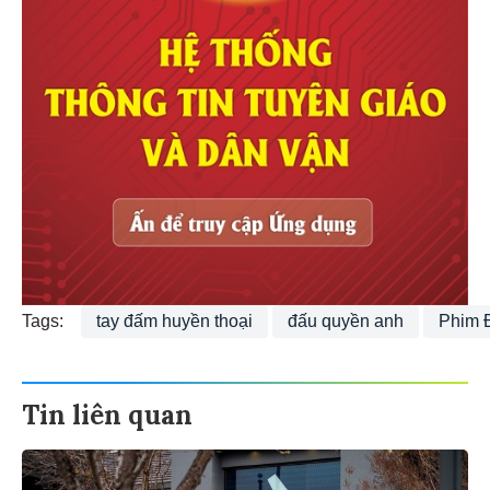
Tags:
tay đấm huyền thoại
đấu quyền anh
Phim 
Tin liên quan