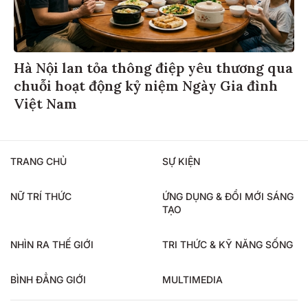
Hà Nội lan tỏa thông điệp yêu thương qua
chuỗi hoạt động kỷ niệm Ngày Gia đình
Việt Nam
TRANG CHỦ
SỰ KIỆN
NỮ TRÍ THỨC
ỨNG DỤNG & ĐỔI MỚI SÁNG
TẠO
NHÌN RA THẾ GIỚI
TRI THỨC & KỸ NĂNG SỐNG
BÌNH ĐẲNG GIỚI
MULTIMEDIA