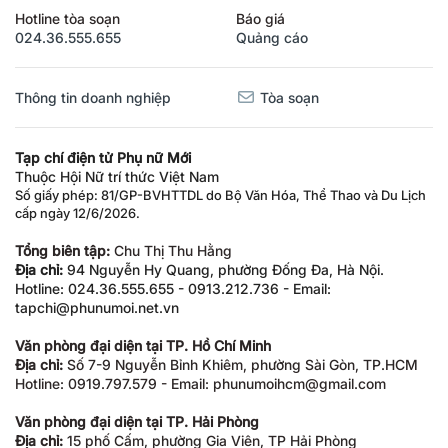
Hotline tòa soạn
Báo giá
024.36.555.655
Quảng cáo
Thông tin doanh nghiệp
Tòa soạn
Tạp chí điện tử Phụ nữ Mới
Thuộc Hội Nữ trí thức Việt Nam
Số giấy phép: 81/GP-BVHTTDL do Bộ Văn Hóa, Thể Thao và Du Lịch
cấp ngày 12/6/2026.
Tổng biên tập:
Chu Thị Thu Hằng
Địa chỉ:
94 Nguyễn Hy Quang, phường Đống Đa, Hà Nội.
Hotline: 024.36.555.655 - 0913.212.736 - Email:
tapchi@phunumoi.net.vn
Văn phòng đại diện tại TP. Hồ Chí Minh
Địa chỉ:
Số 7-9 Nguyễn Bỉnh Khiêm, phường Sài Gòn, TP.HCM
Hotline: 0919.797.579 - Email: phunumoihcm@gmail.com
Văn phòng đại diện tại TP. Hải Phòng
Địa chỉ:
15 phố Cấm, phường Gia Viên, TP Hải Phòng