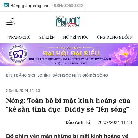
Bảng giá quảng cáo
ISSN: 3093-382X
TRANG CHỦ
SỰ KIỆN
NỮ TRÍ THỨC
ỨNG DỤNG & ĐỔI MỚI
/
BÌNH ĐẲNG GIỚI
CHÍNH SÁCH
GÓC NHÌN GIỚI
ĐỜI SỐNG
26/09/2024 11:13
Nóng: Toàn bộ bí mật kinh hoàng của
"kẻ săn tình dục" Diddy sẽ "lên sóng"
Đào Anh Tú
26/09/2024 11:13
Bộ phim vén màn những bí mật kinh hoàng về