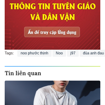
Tags:
noo phước thịnh
Noo
j97
đùa anh đau
Tin liên quan