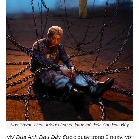
Noo Phước Thịnh trở lại cùng ca khúc mới Đùa Anh Đau Đấy
MV
Đùa Anh Đau Đấy
được quay trong 3 ngày, với