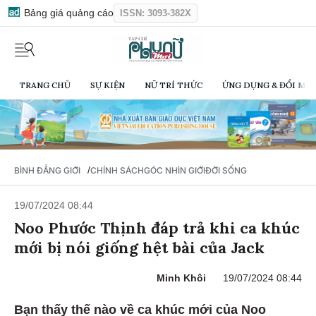
Bảng giá quảng cáo
ISSN: 3093-382X
TRANG CHỦ
SỰ KIỆN
NỮ TRÍ THỨC
ỨNG DỤNG & ĐỔI MỚI
/
BÌNH ĐẲNG GIỚI
CHÍNH SÁCH
GÓC NHÌN GIỚI
ĐỜI SỐNG
19/07/2024 08:44
Noo Phước Thịnh đáp trả khi ca khúc
mới bị nói giống hệt bài của Jack
Minh Khôi
19/07/2024 08:44
Bạn thấy thế nào về ca khúc mới của Noo