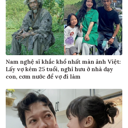
Nam nghệ sĩ khắc khổ nhất màn ảnh Việt:
Lấy vợ kém 25 tuổi, nghỉ hưu ở nhà dạy
con, cơm nước để vợ đi làm