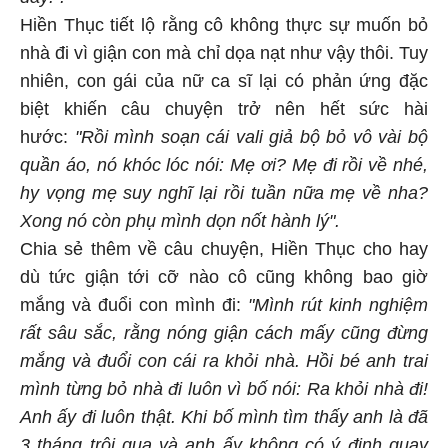
Hiền Thục tiết lộ rằng cô không thực sự muốn bỏ
nhà đi vì giận con mà chỉ dọa nạt như vậy thôi. Tuy
nhiên, con gái của nữ ca sĩ lại có phản ứng đặc
biệt khiến câu chuyện trở nên hết sức hài
hước:
"Rồi mình soạn cái vali giả bộ bỏ vô vài bộ
quần áo, nó khóc lóc nói: Mẹ ơi? Mẹ đi rồi về nhé,
hy vọng mẹ suy nghĩ lại rồi tuần nữa mẹ về nha?
Xong nó còn phụ mình dọn nốt hành lý".
Chia sẻ thêm về câu chuyện, Hiền Thục cho hay
dù tức giận tới cỡ nào cô cũng không bao giờ
mắng và đuổi con mình đi:
"Mình rút kinh nghiệm
rất sâu sắc, rằng nóng giận cách mấy cũng đừng
mắng và đuổi con cái ra khỏi nhà. Hồi bé anh trai
mình từng bỏ nhà đi luôn vì bố nói: Ra khỏi nhà đi!
Anh ấy đi luôn thật. Khi bố mình tìm thấy anh là đã
3 tháng trôi qua và anh ấy không có ý định quay