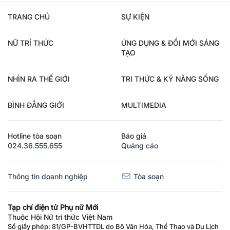
TRANG CHỦ
SỰ KIỆN
NỮ TRÍ THỨC
ỨNG DỤNG & ĐỔI MỚI SÁNG
TẠO
NHÌN RA THẾ GIỚI
TRI THỨC & KỸ NĂNG SỐNG
BÌNH ĐẲNG GIỚI
MULTIMEDIA
Hotline tòa soạn
Báo giá
024.36.555.655
Quảng cáo
Thông tin doanh nghiệp
Tòa soạn
Tạp chí điện tử Phụ nữ Mới
Thuộc Hội Nữ trí thức Việt Nam
Số giấy phép: 81/GP-BVHTTDL do Bộ Văn Hóa, Thể Thao và Du Lịch