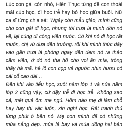
Lúc con gái còn nhỏ, Hiền Thục từng để con thoải
mái cúp học, đi học trễ hay bỏ học giữa buổi. Nữ
ca sĩ từng chia sẻ:
"Ngày còn mẫu giáo, mình cũng
cho con gái đi học, nhưng tới trưa là mình đón nó
về, lại cùng đi công viên nước. Có khi nó đi học rất
muộn, chị vú đưa đến trường, rồi khi mình thức dậy
vào gần trưa là phóng ngay đến đem nó ra thảo
cầm viên, ở đó nó tha hồ cho voi ăn mía, trông
thấy hà mã, hế lô con cọp và ngước nhìn hươu có
cái cổ cao dài…
Đến khi vào tiểu học, suốt năm lớp 1 và nửa năm
lớp 2 cũng vậy, cứ dậy trễ đi học trễ. Không sao
cả, mệt quá ôm mẹ ngủ. Hôm nào mẹ đi làm chỗ
hay hay thì vác luôn, xin nghỉ học. Rất tranh thủ
từng phút ở bên nó. Mẹ con mình đã có những
mùa nắng đẹp, mùa lá bay và mùa đông hai bàn