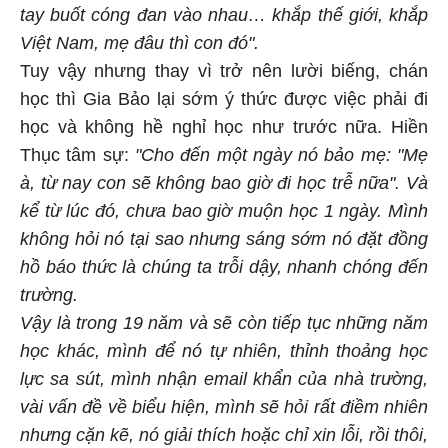
tay buốt cóng đan vào nhau… khắp thế giới, khắp
Việt Nam, mẹ đâu thì con đó".
Tuy vậy nhưng thay vì trở nên lười biếng, chán
học thì Gia Bảo lại sớm ý thức được việc phải đi
học và không hề nghỉ học như trước nữa. Hiền
Thục tâm sự:
"Cho đến một ngày nó bảo mẹ: "Mẹ
à, từ nay con sẽ không bao giờ đi học trễ nữa". Và
kể từ lúc đó, chưa bao giờ muộn học 1 ngày. Mình
không hỏi nó tại sao nhưng sáng sớm nó đặt đồng
hồ báo thức là chúng ta trỗi dậy, nhanh chóng đến
trường.
Vậy là trong 19 năm và sẽ còn tiếp tục những năm
học khác, mình để nó tự nhiên, thỉnh thoảng học
lực sa sút, mình nhận email khẩn của nhà trường,
vài vấn đề về biểu hiện, mình sẽ hỏi rất điềm nhiên
nhưng cặn kẽ, nó giải thích hoặc chỉ xin lỗi, rồi thôi,