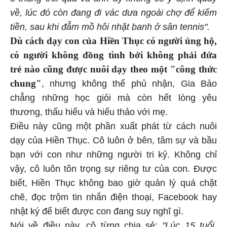
về, lúc đó còn đang đi vác dưa ngoài chợ để kiếm
tiền, sau khi đẫm mồ hôi nhặt banh ở sân tennis".
Dù cách dạy con của Hiền Thục có người ủng hộ,
có người không đồng tình bởi không phải đứa
trẻ nào cũng được nuôi dạy theo một "công thức
chung"
, nhưng không thể phủ nhận, Gia Bảo
chẳng những học giỏi mà còn hết lòng yêu
thương, thấu hiểu và hiếu thảo với mẹ.
Điều này cũng một phần xuất phát từ cách nuôi
dạy của Hiền Thục. Cô luôn ở bên, tâm sự và bầu
bạn với con như những người tri kỷ. Không chỉ
vậy, cô luôn tôn trọng sự riêng tư của con. Được
biết, Hiền Thục không bao giờ quản lý quá chặt
chẽ, đọc trộm tin nhắn điện thoại, Facebook hay
nhật ký để biết được con đang suy nghĩ gì.
Nói về điều này, cô từng chia sẻ:
"Lúc 15 tuổi,