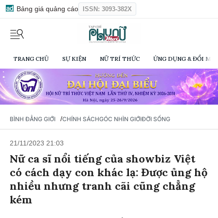
Bảng giá quảng cáo
ISSN: 3093-382X
TRANG CHỦ
SỰ KIỆN
NỮ TRÍ THỨC
ỨNG DỤNG & ĐỔI MỚI
/
BÌNH ĐẲNG GIỚI
CHÍNH SÁCH
GÓC NHÌN GIỚI
ĐỜI SỐNG
21/11/2023 21:03
Nữ ca sĩ nổi tiếng của showbiz Việt
có cách dạy con khác lạ: Được ủng hộ
nhiều nhưng tranh cãi cũng chẳng
kém