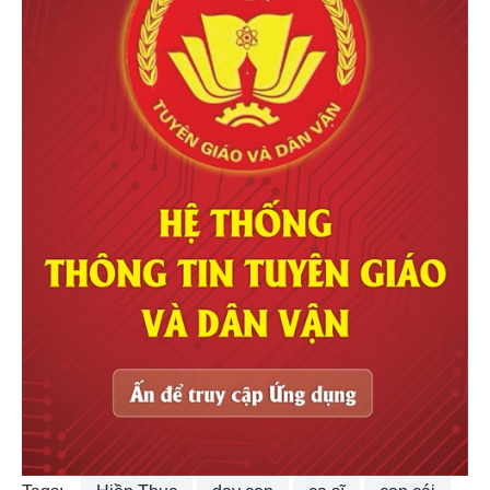
Tags:
Hiền Thục
dạy con
ca sĩ
con cái