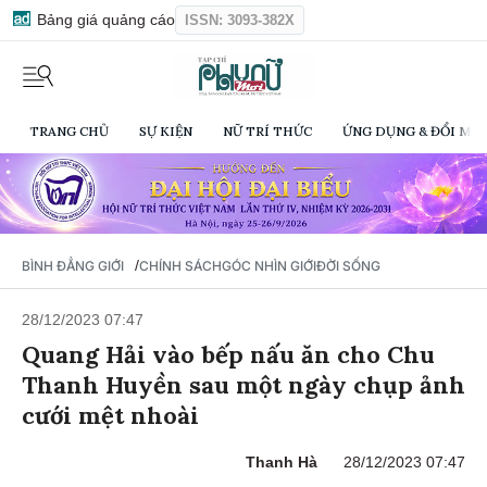
Bảng giá quảng cáo
ISSN: 3093-382X
TRANG CHỦ
SỰ KIỆN
NỮ TRÍ THỨC
ỨNG DỤNG & ĐỔI MỚI
/
BÌNH ĐẲNG GIỚI
CHÍNH SÁCH
GÓC NHÌN GIỚI
ĐỜI SỐNG
28/12/2023 07:47
Quang Hải vào bếp nấu ăn cho Chu
Thanh Huyền sau một ngày chụp ảnh
cưới mệt nhoài
Thanh Hà
28/12/2023 07:47