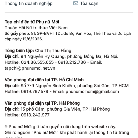
Thông tin doanh nghiệp
Tòa soạn
Tạp chí điện tử Phụ nữ Mới
Thuộc Hội Nữ trí thức Việt Nam
Số giấy phép: 81/GP-BVHTTDL do Bộ Văn Hóa, Thể Thao và Du Lịch
cấp ngày 12/6/2026.
Tổng biên tập:
Chu Thị Thu Hằng
Địa chỉ:
94 Nguyễn Hy Quang, phường Đống Đa, Hà Nội.
Hotline: 024.36.555.655 - 0913.212.736 - Email:
tapchi@phunumoi.net.vn
Văn phòng đại diện tại TP. Hồ Chí Minh
Địa chỉ:
Số 7-9 Nguyễn Bỉnh Khiêm, phường Sài Gòn, TP.HCM
Hotline: 0919.797.579 - Email: phunumoihcm@gmail.com
Văn phòng đại diện tại TP. Hải Phòng
Địa chỉ:
15 phố Cấm, phường Gia Viên, TP Hải Phòng
Hotline: 0913.242.977
® Phụ nữ Mới giữ bản quyền nội dung trên website này.
Ghi rõ nguồn "Phụ nữ Mới" khi phát hành lại thông tin từ trang
web này.