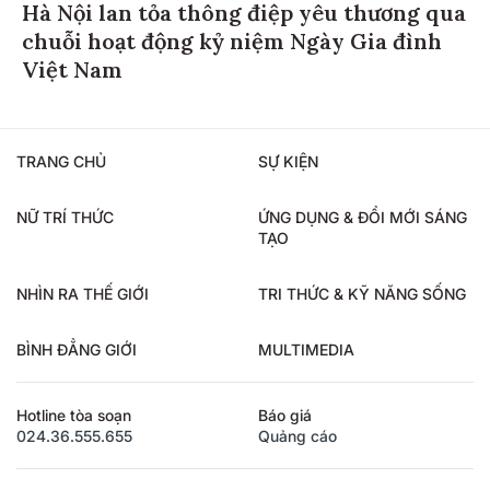
Hà Nội lan tỏa thông điệp yêu thương qua
chuỗi hoạt động kỷ niệm Ngày Gia đình
Việt Nam
TRANG CHỦ
SỰ KIỆN
NỮ TRÍ THỨC
ỨNG DỤNG & ĐỔI MỚI SÁNG
TẠO
NHÌN RA THẾ GIỚI
TRI THỨC & KỸ NĂNG SỐNG
BÌNH ĐẲNG GIỚI
MULTIMEDIA
Hotline tòa soạn
Báo giá
024.36.555.655
Quảng cáo