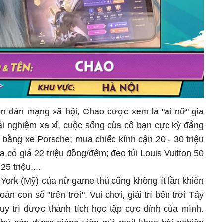
iễn đàn mạng xã hội, Chao được xem là "ái nữ" gia
rải nghiệm xa xỉ, cuộc sống của cô bạn cực kỳ đẳng
 bằng xe Porsche; mua chiếc kính cận 20 - 30 triệu
a có giá 22 triệu đồng/đêm; đeo túi Louis Vuitton 50
5 triệu,...
 York (Mỹ) của nữ game thủ cũng không ít lần khiến
oàn con số "trên trời". Vui chơi, giải trí bên trời Tây
uy trì được thành tích học tập cực đỉnh của mình.