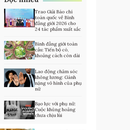
Trao Giải Báo chí
toàn quốc về Bình
đẳng giới 2026 cho
24 tác phẩm xuất sắc
Bình đẳng giới toàn
cầu: Tiến bộ có,
khoảng cách còn dài
Lao động chăm sóc
không lương: Gánh
nặng vô hình của phụ
nữ
Bạo lực với phụ nữ:
Cuộc khủng hoảng
chưa chịu lùi