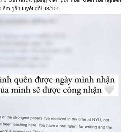
 thủ còn được giảng viên gửi mail khen bài nghiên
 điểm gần tuyệt đối 98/100.