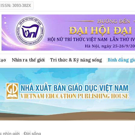
ISSN: 3093-382X
tạo
Nhìn ra thế giới
Tri thức & Kỹ năng sống
Bình đẳng gi
 nhìn giới
Đời sống