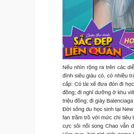
Nếu nhìn rộng ra trên các d
đình siêu giàu có, có nhiều t
cấp: Có tài xế đưa đón đi học
đồng; đi nghỉ dưỡng ở khu vill
triệu đồng; đi giày Balenciaga 2
Đời sống du học sinh tại New
fan trầm trồ với mức chi tiêu t
cực sôi nổi song Chao vẫn d