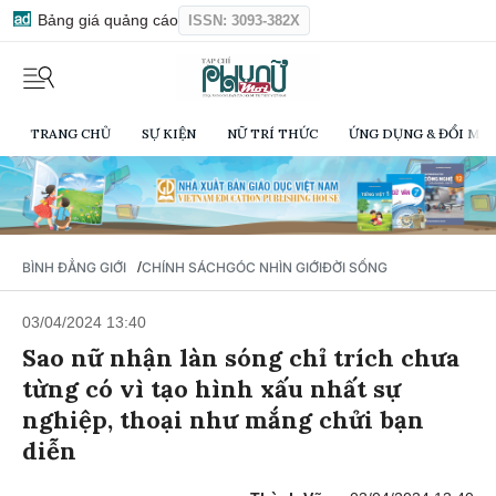
Bảng giá quảng cáo
ISSN: 3093-382X
TRANG CHỦ
SỰ KIỆN
NỮ TRÍ THỨC
ỨNG DỤNG & ĐỔI MỚI
/
BÌNH ĐẲNG GIỚI
CHÍNH SÁCH
GÓC NHÌN GIỚI
ĐỜI SỐNG
03/04/2024 13:40
Sao nữ nhận làn sóng chỉ trích chưa
từng có vì tạo hình xấu nhất sự
nghiệp, thoại như mắng chửi bạn
diễn