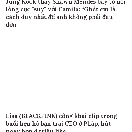
Jung Kook thay Shawn Mendes bày tỏ nỗi
lòng cực "suy" với Camila: “Ghét em là
cách duy nhất để anh không phải đau
đớn"
Lisa (BLACKPINK) công khai clip trong
buổi hẹn hò bạn trai CEO ở Pháp, hút
ngay hơn 4 triệu like