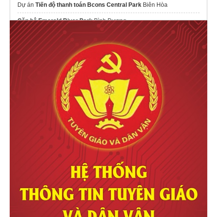
Dự án
Tiến độ thanh toán Bcons Central Park
Biên Hòa
Căn hộ Emerald River Park
Bình Dương
Thông tin căn hộ
Serena Riverside
Đạt Phước
Giỏ hàng đẹp MT Eastmark City
2026
sửa nhà trọn gói tại hà nội
thông tin chi tiết dự án
lotte eco smart city
Mai Chí Thọ
chính sách bán hàng
sunshine river park
Dự án
Đà Nẵng Downtown
Sun Group