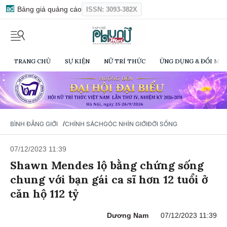
Bảng giá quảng cáo
ISSN: 3093-382X
TRANG CHỦ
SỰ KIỆN
NỮ TRÍ THỨC
ỨNG DỤNG & ĐỔI MỚI
/
BÌNH ĐẲNG GIỚI
CHÍNH SÁCH
GÓC NHÌN GIỚI
ĐỜI SỐNG
07/12/2023 11:39
Shawn Mendes lộ bằng chứng sống
chung với bạn gái ca sĩ hơn 12 tuổi ở
căn hộ 112 tỷ
Dương Nam
07/12/2023 11:39