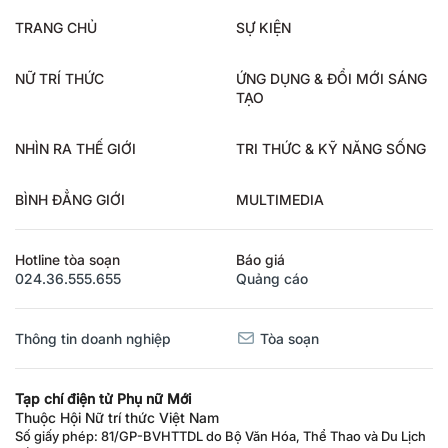
TRANG CHỦ
SỰ KIỆN
NỮ TRÍ THỨC
ỨNG DỤNG & ĐỔI MỚI SÁNG
TẠO
NHÌN RA THẾ GIỚI
TRI THỨC & KỸ NĂNG SỐNG
BÌNH ĐẲNG GIỚI
MULTIMEDIA
Hotline tòa soạn
Báo giá
024.36.555.655
Quảng cáo
Thông tin doanh nghiệp
Tòa soạn
Tạp chí điện tử Phụ nữ Mới
Thuộc Hội Nữ trí thức Việt Nam
Số giấy phép: 81/GP-BVHTTDL do Bộ Văn Hóa, Thể Thao và Du Lịch