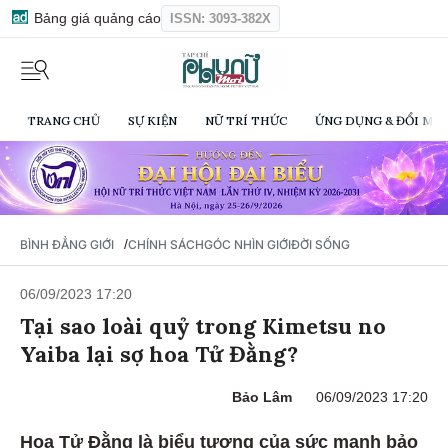
Bảng giá quảng cáo
ISSN: 3093-382X
TRANG CHỦ
SỰ KIỆN
NỮ TRÍ THỨC
ỨNG DỤNG & ĐỔI MỚI
/
BÌNH ĐẲNG GIỚI
CHÍNH SÁCH
GÓC NHÌN GIỚI
ĐỜI SỐNG
06/09/2023 17:20
Tại sao loài quỷ trong Kimetsu no
Yaiba lại sợ hoa Tử Đằng?
Bảo Lâm
06/09/2023 17:20
Hoa Tử Đằng là biểu tượng của sức mạnh bảo