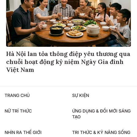
Hà Nội lan tỏa thông điệp yêu thương qua
chuỗi hoạt động kỷ niệm Ngày Gia đình
Việt Nam
TRANG CHỦ
SỰ KIỆN
NỮ TRÍ THỨC
ỨNG DỤNG & ĐỔI MỚI SÁNG
TẠO
NHÌN RA THẾ GIỚI
TRI THỨC & KỸ NĂNG SỐNG