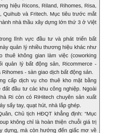
ơng hiệu Ricons, Riland, Rihomes, Risa,
, Quihub và Fritech. Mục tiêu trước mắt
thành nhà thầu xây dựng lớn thứ 3 ở Việt
trong lĩnh vực đầu tư và phát triển bất
 này quản lý nhiều thương hiệu khác như
ho thuê không gian làm việc (coworking
ối quản lý bất động sản, Ricommerce -
 Rihomes - sàn giao dịch bất động sản.
ng cấp dịch vụ cho thuê kho mặt bằng
 đất đầu tư các khu công nghiệp. Ngoài
 nhà Ri còn có RiHitech chuyên sản xuất
 sấy tay, quạt hút, nhà lắp ghép.
uân, Chủ tịch HĐQT khẳng định: “Mục
oup không chỉ là hoàn thiện chuỗi giá trị
ây dựng, mà còn hướng đến giấc mơ về