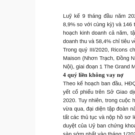
Luỹ kế 9 tháng đầu năm 202
8,9% so với cùng kỳ) và 146 
hoạch kinh doanh cả năm, t
doanh thu và 58,4% chỉ tiêu v
Trong quý III/2020, Ricons 
Maison (Nhơn Trạch, Đồng Na
Nội), giai đoạn 1 The Grand
4 quý liền không vay nợ
Theo kế hoạch ban đầu, HĐQ
yết cổ phiếu trên Sở Giao 
2020. Tuy nhiên, trong cuộc
vừa qua, đại diện tập đoàn n
tất các thủ tục và nộp hồ sơ
duyệt của Uỷ ban chứng khoá
sàn sớm nhất vào tháng 1/202