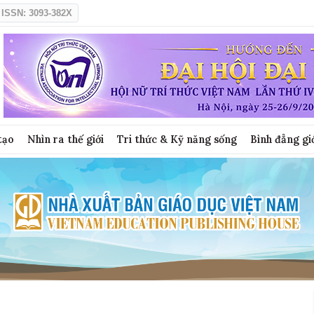
ISSN: 3093-382X
tạo
Nhìn ra thế giới
Tri thức & Kỹ năng sống
Bình đẳng gi