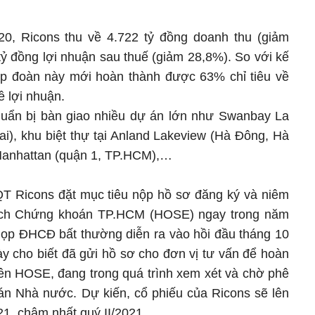
0, Ricons thu về 4.722 tỷ đồng doanh thu (giảm
tỷ đồng lợi nhuận sau thuế (giảm 28,8%). So với kế
ập đoàn này mới hoàn thành được 63% chỉ tiêu về
ề lợi nhuận.
chuẩn bị bàn giao nhiều dự án lớn như Swanbay La
i), khu biệt thự tại Anland Lakeview (Hà Đông, Hà
 Manhattan (quận 1, TP.HCM),…
T Ricons đặt mục tiêu nộp hồ sơ đăng ký và niêm
dịch Chứng khoán TP.HCM (HOSE) ngay trong năm
 họp ĐHCĐ bất thường diễn ra vào hồi đầu tháng 10
ày cho biết đã gửi hồ sơ cho đơn vị tư vấn để hoàn
 lên HOSE, đang trong quá trình xem xét và chờ phê
n Nhà nước. Dự kiến, cổ phiếu của Ricons sẽ lên
1, chậm nhất quý II/2021.