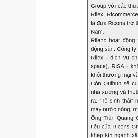
Group với các thư
Rilex, Ricommerce
là đưa Ricons trở 
Nam.
Riland hoạt động 
động sản. Công ty
Rilex - dịch vụ c
space), RiSA - kh
khối thương mại và
Còn Quihub sẽ cu
nhà xưởng và thuê
ra, “hệ sinh thái”
máy nước nóng, máy
Ông Trần Quang Q
tiêu của Ricons Gr
khép kín ngành x