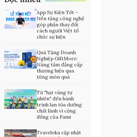
App Sự Kiện Tốt –
Nền tảng công nghệ
góp phần thay đổi
cách người Việt tổ
chức sự kiện
Quà Tặng Doanh
Nghiệp GiftMore:
Nâng tầm đẳng cấp
thương hiệu qua
từng món quà
Từ "hạt vàng tự
nhiên" đến hành
trình lan tỏa dưỡng
chất lành vì cộng
đồng của Fami
Traveloka cập nhật